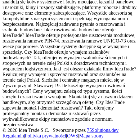
znajdują się kotwy systemowe i śruby mocujące, łączniki panelowe
i narożniki, kliny i rozpory stabilizujące, platformy robocze i drabiny
dostępowe oraz elementy zabezpieczające. Wszystkie akcesoria są
kompatybilne z naszymi systemami i spełniają wymagania norm
bezpieczeństwa. Najczęściej zadawane pytania o rusztowania i
szalunki budowlane Jakie rusztowania budowlane oferuje
IdeaTrade? IdeaTrade oferuje profesjonalne rusztowania modułowe,
rusztowania ramowe PIN-74, rusztowania ramowe UNICO-73 oraz
wieże podporowe. Wszystkie systemy dostępne są w wynajmie i
sprzedaży. Czy IdeaTrade oferuje wynajem szalunków
budowlanych? Tak, oferujemy wynajem szalunków ściennych i
stropowych na terenie całej Polski z doradztwem technicznym i
wsparciem logistycznym. Jaki jest obszar działania firmy IdeaTrade?
Realizujemy wynajem i sprzedaż rusztowań oraz szalunków na
terenie całej Polski. Siedziba i centralny magazyn mieści się w
Żywcu przy ul. Stawowej 19. Ile kosztuje wynajem rusztowań
budowlanych? Ceny wynajmu zależą od typu systemu, ilości
sprzętu i czasu trwania wynajmu. Skontaktuj się z naszym działem
handlowym, aby otrzymać szczegółową ofertę. Czy IdeaTrade
zapewnia montaż i demontaż rusztowań? Tak, oferujemy
profesjonalny montaż i demontaż rusztowań przez
wykwalifikowane ekipy montażowe zgodnie z normami
bezpieczeństwa.
©
2026
Idea Trade S.C. |
Stworzone przez
75Solutions.dev
Regulamin
|
Polityka prywatności
|
OWS
|
Mapa strony