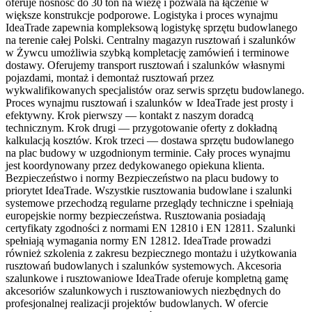
oferuje nośność do 30 ton na wieżę i pozwala na łączenie w
większe konstrukcje podporowe. Logistyka i proces wynajmu
IdeaTrade zapewnia kompleksową logistykę sprzętu budowlanego
na terenie całej Polski. Centralny magazyn rusztowań i szalunków
w Żywcu umożliwia szybką kompletację zamówień i terminowe
dostawy. Oferujemy transport rusztowań i szalunków własnymi
pojazdami, montaż i demontaż rusztowań przez
wykwalifikowanych specjalistów oraz serwis sprzętu budowlanego.
Proces wynajmu rusztowań i szalunków w IdeaTrade jest prosty i
efektywny. Krok pierwszy — kontakt z naszym doradcą
technicznym. Krok drugi — przygotowanie oferty z dokładną
kalkulacją kosztów. Krok trzeci — dostawa sprzętu budowlanego
na plac budowy w uzgodnionym terminie. Cały proces wynajmu
jest koordynowany przez dedykowanego opiekuna klienta.
Bezpieczeństwo i normy Bezpieczeństwo na placu budowy to
priorytet IdeaTrade. Wszystkie rusztowania budowlane i szalunki
systemowe przechodzą regularne przeglądy techniczne i spełniają
europejskie normy bezpieczeństwa. Rusztowania posiadają
certyfikaty zgodności z normami EN 12810 i EN 12811. Szalunki
spełniają wymagania normy EN 12812. IdeaTrade prowadzi
również szkolenia z zakresu bezpiecznego montażu i użytkowania
rusztowań budowlanych i szalunków systemowych. Akcesoria
szalunkowe i rusztowaniowe IdeaTrade oferuje kompletną gamę
akcesoriów szalunkowych i rusztowaniowych niezbędnych do
profesjonalnej realizacji projektów budowlanych. W ofercie