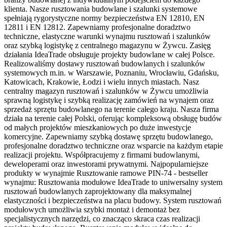
klienta. Nasze rusztowania budowlane i szalunki systemowe
spełniają rygorystyczne normy bezpieczeństwa EN 12810, EN
12811 i EN 12812. Zapewniamy profesjonalne doradztwo
techniczne, elastyczne warunki wynajmu rusztowań i szalunków
oraz szybką logistykę z centralnego magazynu w Żywcu. Zasięg
działania IdeaTrade obsługuje projekty budowlane w całej Polsce.
Realizowaliśmy dostawy rusztowań budowlanych i szalunków
systemowych m.in. w Warszawie, Poznaniu, Wrocławiu, Gdańsku,
Katowicach, Krakowie, Łodzi i wielu innych miastach. Nasz
centralny magazyn rusztowań i szalunków w Żywcu umożliwia
sprawną logistykę i szybką realizację zamówień na wynajem oraz
sprzedaż sprzętu budowlanego na terenie całego kraju. Nasza firma
działa na terenie całej Polski, oferując kompleksową obsługę budów
od małych projektów mieszkaniowych po duże inwestycje
komercyjne. Zapewniamy szybką dostawę sprzętu budowlanego,
profesjonalne doradztwo techniczne oraz wsparcie na każdym etapie
realizacji projektu. Współpracujemy z firmami budowlanymi,
deweloperami oraz inwestorami prywatnymi. Najpopularniejsze
produkty w wynajmie Rusztowanie ramowe PIN-74 - bestseller
wynajmu: Rusztowania modułowe IdeaTrade to uniwersalny system
rusztowań budowlanych zaprojektowany dla maksymalnej
elastyczności i bezpieczeństwa na placu budowy. System rusztowań
modułowych umożliwia szybki montaż i demontaż bez
specjalistycznych narzędzi, co znacząco skraca czas realizacji