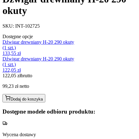
okuty
SKU
:
INT-102725
Dostępne opcje
Dźwigar drewniany H-20 290 okuty
(1 szt.)
133,55 zł
Dźwigar drewniany H-20 290 okuty
(1 szt.)
122,05 zł
122,05 zł
brutto
99,23 zł
netto
Dodaj do koszyka
Dostępne modele odbioru produktu:
Wycena dostawy