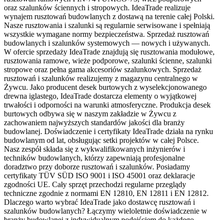
oraz szalunków ściennych i stropowych. IdeaTrade realizuje
wynajem rusztowań budowlanych z dostawą na terenie całej Polski.
Nasze rusztowania i szalunki są regularnie serwisowane i spełniają
wszystkie wymagane normy bezpieczeństwa. Sprzedaż rusztowań
budowlanych i szalunków systemowych — nowych i używanych.
W ofercie sprzedaży IdeaTrade znajdują się rusztowania modułowe,
rusztowania ramowe, wieże podporowe, szalunki ścienne, szalunki
stropowe oraz pełna gama akcesoriów szalunkowych. Sprzedaż
rusztowań i szalunków realizujemy z magazynu centralnego w
Żywcu. Jako producent desek burtowych z wyselekcjonowanego
drewna iglastego, IdeaTrade dostarcza elementy o wyjątkowej
trwałości i odporności na warunki atmosferyczne. Produkcja desek
burtowych odbywa się w naszym zakładzie w Żywcu z
zachowaniem najwyższych standardów jakości dla branży
budowlanej. Doświadczenie i certyfikaty IdeaTrade działa na rynku
budowlanym od lat, obsługując setki projektów w całej Polsce.
Nasz zespół składa się z wykwalifikowanych inżynierów i
techników budowlanych, którzy zapewniają profesjonalne
doradztwo przy doborze rusztowań i szalunków. Posiadamy
certyfikaty TÜV SÜD ISO 9001 i ISO 45001 oraz deklaracje
zgodności UE. Cały sprzęt przechodzi regularne przeglądy
techniczne zgodnie z normami EN 12810, EN 12811 i EN 12812.
Dlaczego warto wybrać IdeaTrade jako dostawcę rusztowań i
szalunków budowlanych? Łączymy wieloletnie doświadczenie w
branży budowlanej z indywidualnym podejściem do każdego