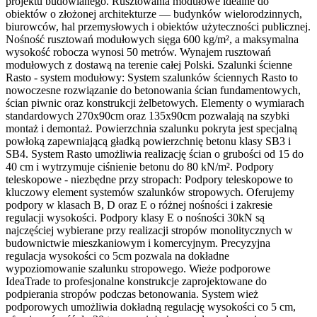
projektu budowlanego. Rusztowania modułowe idealne do
obiektów o złożonej architekturze — budynków wielorodzinnych,
biurowców, hal przemysłowych i obiektów użyteczności publicznej.
Nośność rusztowań modułowych sięga 600 kg/m², a maksymalna
wysokość robocza wynosi 50 metrów. Wynajem rusztowań
modułowych z dostawą na terenie całej Polski. Szalunki ścienne
Rasto - system modułowy: System szalunków ściennych Rasto to
nowoczesne rozwiązanie do betonowania ścian fundamentowych,
ścian piwnic oraz konstrukcji żelbetowych. Elementy o wymiarach
standardowych 270x90cm oraz 135x90cm pozwalają na szybki
montaż i demontaż. Powierzchnia szalunku pokryta jest specjalną
powłoką zapewniającą gładką powierzchnię betonu klasy SB3 i
SB4. System Rasto umożliwia realizację ścian o grubości od 15 do
40 cm i wytrzymuje ciśnienie betonu do 80 kN/m². Podpory
teleskopowe - niezbędne przy stropach: Podpory teleskopowe to
kluczowy element systemów szalunków stropowych. Oferujemy
podpory w klasach B, D oraz E o różnej nośności i zakresie
regulacji wysokości. Podpory klasy E o nośności 30kN są
najczęściej wybierane przy realizacji stropów monolitycznych w
budownictwie mieszkaniowym i komercyjnym. Precyzyjna
regulacja wysokości co 5cm pozwala na dokładne
wypoziomowanie szalunku stropowego. Wieże podporowe
IdeaTrade to profesjonalne konstrukcje zaprojektowane do
podpierania stropów podczas betonowania. System wież
podporowych umożliwia dokładną regulację wysokości co 5 cm,