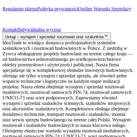
Regulamin sklepu
Polityka prywatności
Ogólne Warunki Sprzedaży
Kontakt
Kontakt
Indywidualna wycena
Usługi – wynajem i sprzedaż rusztowań oraz szalunków
IdeaTrade to wiodący dostawca profesjonalnych systemów
szalunkowych i rusztowań budowlanych w Polsce. Z siedzibą w
Żywcu obsługujemy projekty budowlane na terenie całego kraju —
od budownictwa jednorodzinnego po wielkopowierzchniowe
obiekty przemysłowe i użyteczności publicznej. Nasza firma
specjalizuje się w kompleksowej obsłudze inwestycji budowlanych,
oferując nie tylko wynajem i sprzedaż sprzętu, ale również pełne
wsparcie techniczne i logistyczne na każdym etapie realizacji
projektu. Nasza oferta obejmuje wynajem i sprzedaż rusztowań
modułowych, rusztowań ramowych PIN-74, rusztowań ramowych
UNICO-73 oraz wież podporowych. Zapewniamy również
wynajem i sprzedaż szalunków ściennych, szalunków stropowych
oraz akcesoriów szalunkowych. Kompleksowa obsługa obejmuje
doradztwo techniczne, transport rusztowań i szalunków, montaż
oraz serwis sprzętu budowlanego na terenie całej Polski. Wynajem
rusztowań i szalunków budowlanych to nasza kluczowa usługa.
Oferujemy elastyczne warunki wynajmu rusztowań modułowych,
rusztowań ramowych PIN-74 i UNICO-73, wież podporowych