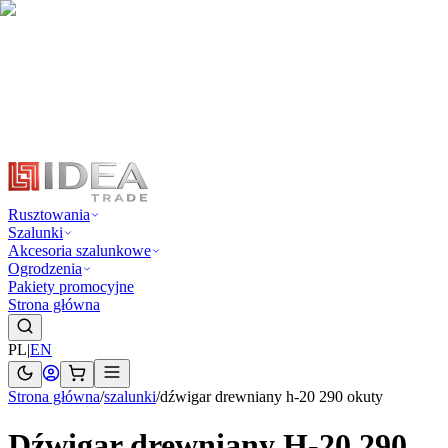
Rusztowania
Szalunki
Akcesoria szalunkowe
Ogrodzenia
Pakiety promocyjne
Strona główna
PL
|
EN
Strona główna
/
szalunki
/
dźwigar drewniany h-20 290 okuty
Dźwigar drewniany H-20 290