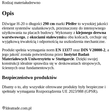
Rodzaj materiału
drewno
Opis
Dźwigar H-20 o długości
290 cm
marki
Pfeifer
to wysokiej jakości
element systemów szalunkowych, przeznaczony do intensywnego
użytkowania na placach budowy. Wykonany z
klejonego drewna
warstwowego
, z
okuciami stalowymi
na obu końcach, cechuje się
wyjątkową trwałością i odpornością na uszkodzenia mechaniczne.
Produkt spełnia wymagania norm
EN 13377
oraz
DIN V20000-2
, a
jego jakość została potwierdzona przez
Instytut Badań
Materiałowych Uniwersytetu w Stuttgarcie
. Dzięki swojej
konstrukcji idealnie sprawdza się w deskowaniach stropowych,
ściennych oraz fundamentowych.
Bezpieczeństwo produktów
Dbamy o to, aby wszystkie oferowane produkty były bezpieczne i
spełniały wymagania Rozporządzenia UE 2023/988 (GPSR).
Informacja o sklepie
Ideatrade.com.pl