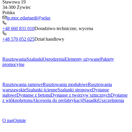
Stawowa 19
34-300
Żywiec
Polska
lp.moc.edartaedi@selas
+48 660 831 010
Doradztwo techniczne, wycena
+48 570 052 025
Dział handlowy
Menu
Rusztowania
Szalunki
Ogrodzenia
Elementy używane
Pakiety
promocyjne
Podkategorie
Rusztowania ramowe
Rusztowania modułowe
Rusztowania
warszawskie
Szalunki ścienne
Szalunki stropowe
Dystanse
stalowe
Dystanse z betonu
Dystanse z tworzyw sztucznych
Dystanse
z włóknobetonu
Akcesoria do prefabrykacji
Nasadki
Uszczelnienia
O Firmie
O nas
Opinie
Dokumenty prawne