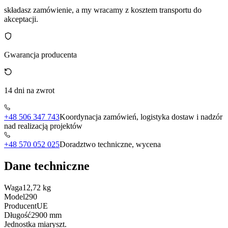
składasz zamówienie, a my wracamy z kosztem transportu do
akceptacji.
Gwarancja producenta
14 dni na zwrot
+48 506 347 743
Koordynacja zamówień, logistyka dostaw i nadzór
nad realizacją projektów
+48 570 052 025
Doradztwo techniczne, wycena
Dane techniczne
Waga
12,72 kg
Model
290
Producent
UE
Długość
2900 mm
Jednostka miary
szt.