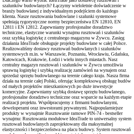
Dlaczego warto wybrać IdeaTrade jako dostawcę rusztowań i
szalunków budowlanych? Łączymy wieloletnie doświadczenie w
branży budowlanej z indywidualnym podejściem do każdego
klienta. Nasze rusztowania budowlane i szalunki systemowe
spełniają rygorystyczne normy bezpieczeństwa EN 12810, EN
12811 i EN 12812. Zapewniamy profesjonalne doradztwo
techniczne, elastyczne warunki wynajmu rusztowań i szalunków
oraz szybką logistykę z centralnego magazynu w Żywcu. Zasięg
działania IdeaTrade obsługuje projekty budowlane w całej Polsce.
Realizowaliśmy dostawy rusztowań budowlanych i szalunków
systemowych m.in. w Warszawie, Poznaniu, Wrocławiu, Gdańsku,
Katowicach, Krakowie, Łodzi i wielu innych miastach. Nasz
centralny magazyn rusztowań i szalunków w Żywcu umożliwia
sprawną logistykę i szybką realizację zamówień na wynajem oraz
sprzedaż sprzętu budowlanego na terenie całego kraju. Nasza firma
działa na terenie całej Polski, oferując kompleksową obsługę budów
od małych projektów mieszkaniowych po duże inwestycje
komercyjne. Zapewniamy szybką dostawę sprzętu budowlanego,
profesjonalne doradztwo techniczne oraz wsparcie na każdym etapie
realizacji projektu. Współpracujemy z firmami budowlanymi,
deweloperami oraz inwestorami prywatnymi. Najpopularniejsze
produkty w wynajmie Rusztowanie ramowe PIN-74 - bestseller
wynajmu: Rusztowania modułowe IdeaTrade to uniwersalny system
rusztowań budowlanych zaprojektowany dla maksymalnej
elastyczności i bezpieczeństwa na placu budowy. System rusztowań