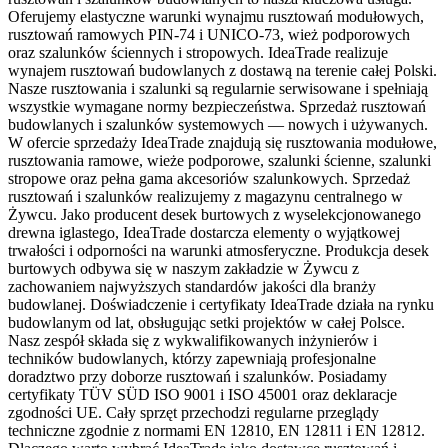
Oferujemy elastyczne warunki wynajmu rusztowań modułowych,
rusztowań ramowych PIN-74 i UNICO-73, wież podporowych
oraz szalunków ściennych i stropowych. IdeaTrade realizuje
wynajem rusztowań budowlanych z dostawą na terenie całej Polski.
Nasze rusztowania i szalunki są regularnie serwisowane i spełniają
wszystkie wymagane normy bezpieczeństwa. Sprzedaż rusztowań
budowlanych i szalunków systemowych — nowych i używanych.
W ofercie sprzedaży IdeaTrade znajdują się rusztowania modułowe,
rusztowania ramowe, wieże podporowe, szalunki ścienne, szalunki
stropowe oraz pełna gama akcesoriów szalunkowych. Sprzedaż
rusztowań i szalunków realizujemy z magazynu centralnego w
Żywcu. Jako producent desek burtowych z wyselekcjonowanego
drewna iglastego, IdeaTrade dostarcza elementy o wyjątkowej
trwałości i odporności na warunki atmosferyczne. Produkcja desek
burtowych odbywa się w naszym zakładzie w Żywcu z
zachowaniem najwyższych standardów jakości dla branży
budowlanej. Doświadczenie i certyfikaty IdeaTrade działa na rynku
budowlanym od lat, obsługując setki projektów w całej Polsce.
Nasz zespół składa się z wykwalifikowanych inżynierów i
techników budowlanych, którzy zapewniają profesjonalne
doradztwo przy doborze rusztowań i szalunków. Posiadamy
certyfikaty TÜV SÜD ISO 9001 i ISO 45001 oraz deklaracje
zgodności UE. Cały sprzęt przechodzi regularne przeglądy
techniczne zgodnie z normami EN 12810, EN 12811 i EN 12812.