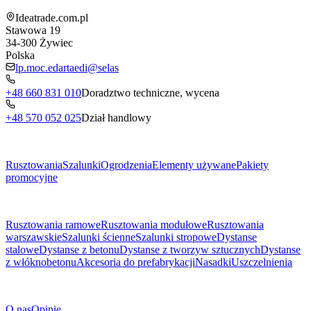
Ideatrade.com.pl
Stawowa 19
34-300
Żywiec
Polska
lp.moc.edartaedi@selas
+48 660 831 010
Doradztwo techniczne, wycena
+48 570 052 025
Dział handlowy
Menu
Rusztowania
Szalunki
Ogrodzenia
Elementy używane
Pakiety
promocyjne
Podkategorie
Rusztowania ramowe
Rusztowania modułowe
Rusztowania
warszawskie
Szalunki ścienne
Szalunki stropowe
Dystanse
stalowe
Dystanse z betonu
Dystanse z tworzyw sztucznych
Dystanse
z włóknobetonu
Akcesoria do prefabrykacji
Nasadki
Uszczelnienia
O Firmie
O nas
Opinie