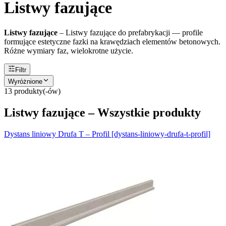
Listwy fazujące
Listwy fazujące
–
Listwy fazujące do prefabrykacji — profile
formujące estetyczne fazki na krawędziach elementów betonowych.
Różne wymiary faz, wielokrotne użycie.
Filtr
Wyróżnione
13
produkty(-ów)
Listwy fazujące – Wszystkie produkty
Dystans liniowy Drufa T – Profil [dystans-liniowy-drufa-t-profil]