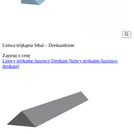
Listwa trójkątna Sthal – Dreikantleiste
Zapytaj o cenę
Listwy trójkątne fazujące Dreikant [listwy-trojkatne-fazujace-
dreikant]