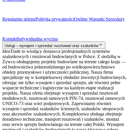
Dokumenty prawne
Regulamin sklepu
Polityka prywatności
Ogólne Warunki Sprzedaży
Kontakt
Kontakt
Indywidualna wycena
Usługi – wynajem i sprzedaż rusztowań oraz szalunków
IdeaTrade to wiodący dostawca profesjonalnych systemów
szalunkowych i rusztowań budowlanych w Polsce. Z siedzibą w
Żywcu obsługujemy projekty budowlane na terenie całego kraju —
od budownictwa jednorodzinnego po wielkopowierzchniowe
obiekty przemysłowe i użyteczności publicznej. Nasza firma
specjalizuje się w kompleksowej obsłudze inwestycji budowlanych,
oferując nie tylko wynajem i sprzedaż sprzętu, ale również pełne
wsparcie techniczne i logistyczne na każdym etapie realizacji
projektu. Nasza oferta obejmuje wynajem i sprzedaż rusztowań
modułowych, rusztowań ramowych PIN-74, rusztowań ramowych
UNICO-73 oraz wież podporowych. Zapewniamy również
wynajem i sprzedaż szalunków ściennych, szalunków stropowych
oraz akcesoriów szalunkowych. Kompleksowa obsługa obejmuje
doradztwo techniczne, transport rusztowań i szalunków, montaż
oraz serwis sprzętu budowlanego na terenie całej Polski. Wynajem
rusztowań i szalunków budowlanych to nasza kluczowa usługa.