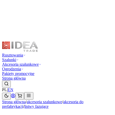
Rusztowania
Szalunki
Akcesoria szalunkowe
Ogrodzenia
Pakiety promocyjne
Strona główna
PL
|
EN
Strona główna
/
akcesoria szalunkowe
/
akcesoria do
prefabrykacji
/
listwy fazujące