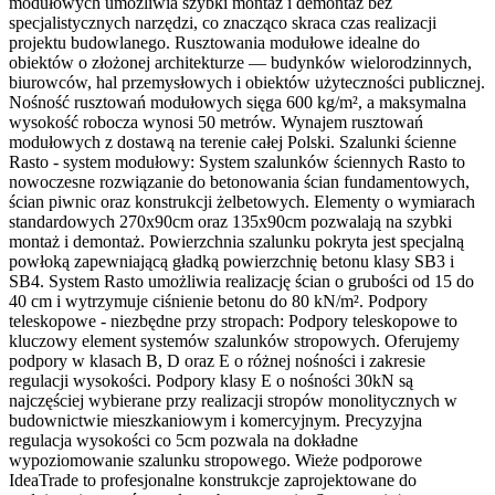
modułowych umożliwia szybki montaż i demontaż bez
specjalistycznych narzędzi, co znacząco skraca czas realizacji
projektu budowlanego. Rusztowania modułowe idealne do
obiektów o złożonej architekturze — budynków wielorodzinnych,
biurowców, hal przemysłowych i obiektów użyteczności publicznej.
Nośność rusztowań modułowych sięga 600 kg/m², a maksymalna
wysokość robocza wynosi 50 metrów. Wynajem rusztowań
modułowych z dostawą na terenie całej Polski. Szalunki ścienne
Rasto - system modułowy: System szalunków ściennych Rasto to
nowoczesne rozwiązanie do betonowania ścian fundamentowych,
ścian piwnic oraz konstrukcji żelbetowych. Elementy o wymiarach
standardowych 270x90cm oraz 135x90cm pozwalają na szybki
montaż i demontaż. Powierzchnia szalunku pokryta jest specjalną
powłoką zapewniającą gładką powierzchnię betonu klasy SB3 i
SB4. System Rasto umożliwia realizację ścian o grubości od 15 do
40 cm i wytrzymuje ciśnienie betonu do 80 kN/m². Podpory
teleskopowe - niezbędne przy stropach: Podpory teleskopowe to
kluczowy element systemów szalunków stropowych. Oferujemy
podpory w klasach B, D oraz E o różnej nośności i zakresie
regulacji wysokości. Podpory klasy E o nośności 30kN są
najczęściej wybierane przy realizacji stropów monolitycznych w
budownictwie mieszkaniowym i komercyjnym. Precyzyjna
regulacja wysokości co 5cm pozwala na dokładne
wypoziomowanie szalunku stropowego. Wieże podporowe
IdeaTrade to profesjonalne konstrukcje zaprojektowane do