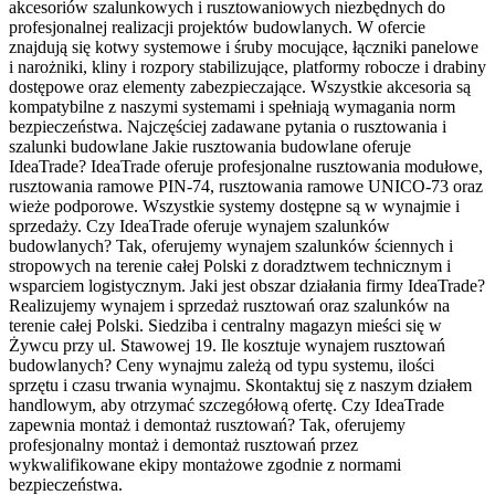
akcesoriów szalunkowych i rusztowaniowych niezbędnych do
profesjonalnej realizacji projektów budowlanych. W ofercie
znajdują się kotwy systemowe i śruby mocujące, łączniki panelowe
i narożniki, kliny i rozpory stabilizujące, platformy robocze i drabiny
dostępowe oraz elementy zabezpieczające. Wszystkie akcesoria są
kompatybilne z naszymi systemami i spełniają wymagania norm
bezpieczeństwa. Najczęściej zadawane pytania o rusztowania i
szalunki budowlane Jakie rusztowania budowlane oferuje
IdeaTrade? IdeaTrade oferuje profesjonalne rusztowania modułowe,
rusztowania ramowe PIN-74, rusztowania ramowe UNICO-73 oraz
wieże podporowe. Wszystkie systemy dostępne są w wynajmie i
sprzedaży. Czy IdeaTrade oferuje wynajem szalunków
budowlanych? Tak, oferujemy wynajem szalunków ściennych i
stropowych na terenie całej Polski z doradztwem technicznym i
wsparciem logistycznym. Jaki jest obszar działania firmy IdeaTrade?
Realizujemy wynajem i sprzedaż rusztowań oraz szalunków na
terenie całej Polski. Siedziba i centralny magazyn mieści się w
Żywcu przy ul. Stawowej 19. Ile kosztuje wynajem rusztowań
budowlanych? Ceny wynajmu zależą od typu systemu, ilości
sprzętu i czasu trwania wynajmu. Skontaktuj się z naszym działem
handlowym, aby otrzymać szczegółową ofertę. Czy IdeaTrade
zapewnia montaż i demontaż rusztowań? Tak, oferujemy
profesjonalny montaż i demontaż rusztowań przez
wykwalifikowane ekipy montażowe zgodnie z normami
bezpieczeństwa.