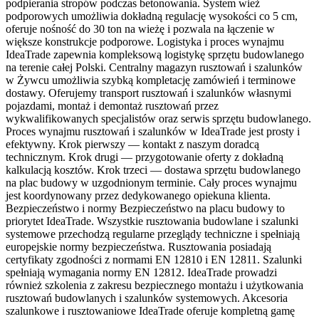
podpierania stropów podczas betonowania. System wież
podporowych umożliwia dokładną regulację wysokości co 5 cm,
oferuje nośność do 30 ton na wieżę i pozwala na łączenie w
większe konstrukcje podporowe. Logistyka i proces wynajmu
IdeaTrade zapewnia kompleksową logistykę sprzętu budowlanego
na terenie całej Polski. Centralny magazyn rusztowań i szalunków
w Żywcu umożliwia szybką kompletację zamówień i terminowe
dostawy. Oferujemy transport rusztowań i szalunków własnymi
pojazdami, montaż i demontaż rusztowań przez
wykwalifikowanych specjalistów oraz serwis sprzętu budowlanego.
Proces wynajmu rusztowań i szalunków w IdeaTrade jest prosty i
efektywny. Krok pierwszy — kontakt z naszym doradcą
technicznym. Krok drugi — przygotowanie oferty z dokładną
kalkulacją kosztów. Krok trzeci — dostawa sprzętu budowlanego
na plac budowy w uzgodnionym terminie. Cały proces wynajmu
jest koordynowany przez dedykowanego opiekuna klienta.
Bezpieczeństwo i normy Bezpieczeństwo na placu budowy to
priorytet IdeaTrade. Wszystkie rusztowania budowlane i szalunki
systemowe przechodzą regularne przeglądy techniczne i spełniają
europejskie normy bezpieczeństwa. Rusztowania posiadają
certyfikaty zgodności z normami EN 12810 i EN 12811. Szalunki
spełniają wymagania normy EN 12812. IdeaTrade prowadzi
również szkolenia z zakresu bezpiecznego montażu i użytkowania
rusztowań budowlanych i szalunków systemowych. Akcesoria
szalunkowe i rusztowaniowe IdeaTrade oferuje kompletną gamę