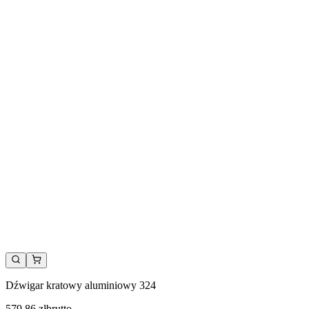
Dźwigar kratowy aluminiowy 324
579,86 zł
brutto