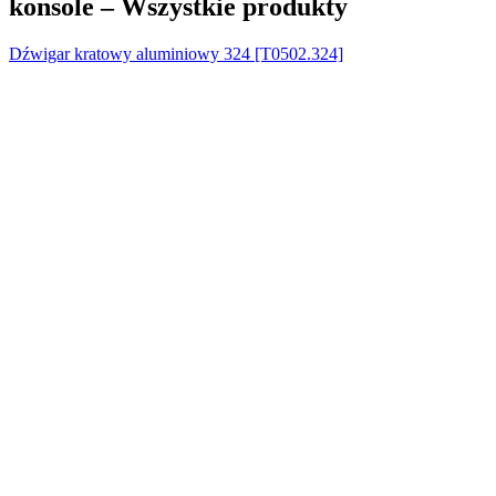
konsole – Wszystkie produkty
Dźwigar kratowy aluminiowy 324 [T0502.324]