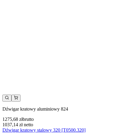
Dźwigar kratowy aluminiowy 824
1275,68 zł
brutto
1037,14 zł
netto
Dźwigar kratowy stalowy 320 [T0500.320]