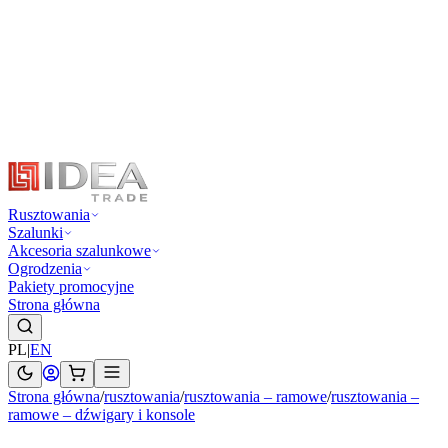
Rusztowania
Szalunki
Akcesoria szalunkowe
Ogrodzenia
Pakiety promocyjne
Strona główna
PL
|
EN
Strona główna
/
rusztowania
/
rusztowania – ramowe
/
rusztowania –
ramowe – dźwigary i konsole