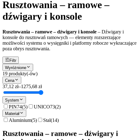
Rusztowania – ramowe –
dźwigary i konsole
Rusztowania – ramowe – dźwigary i konsole
–
Dźwigary i
konsole do rusztowań ramowych — elementy rozszerzające
możliwości systemu o wysięgniki i platformy robocze wykraczające
poza obrys rusztowania.
Filtr
Wyróżnione
19
produkty(-ów)
Cena
37,12 zł
–
1275,68 zł
System
PIN74
(
5
)
UNICO73
(
2
)
Materiał
Aluminium
(
5
)
Stal
(
14
)
Rusztowania – ramowe – dźwigary i