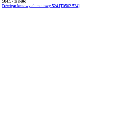
584,57 zł
netto
Dźwigar kratowy aluminiowy 524 [T0502.524]