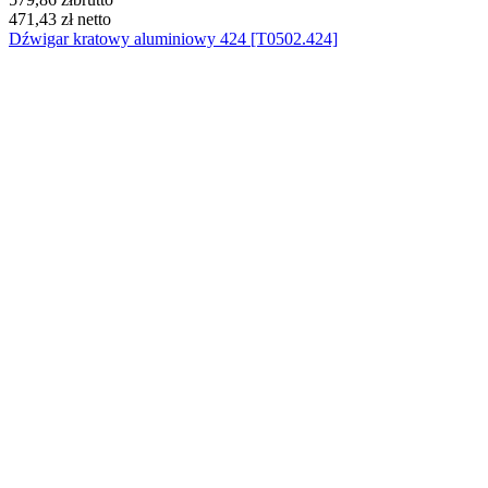
471,43 zł
netto
Dźwigar kratowy aluminiowy 424 [T0502.424]