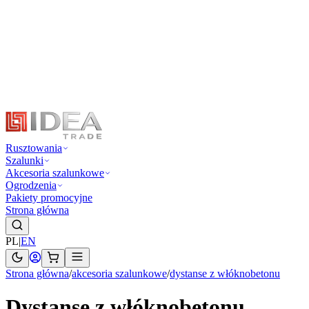
Rusztowania
Szalunki
Akcesoria szalunkowe
Ogrodzenia
Pakiety promocyjne
Strona główna
PL
|
EN
Strona główna
/
akcesoria szalunkowe
/
dystanse z włóknobetonu
Dystanse z włóknobetonu