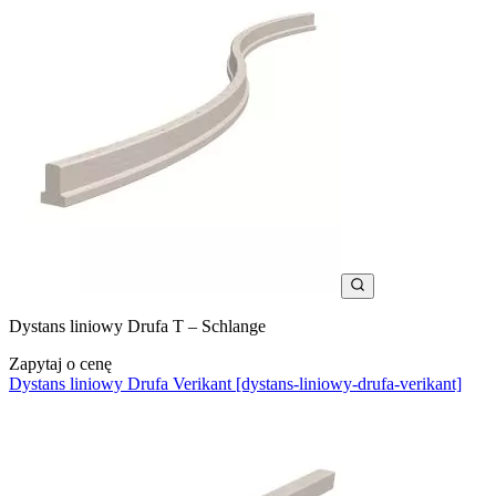
Dystans liniowy Drufa T – Schlange
Zapytaj o cenę
Dystans liniowy Drufa Verikant [dystans-liniowy-drufa-verikant]