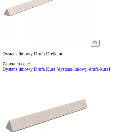
Dystans liniowy Drufa Dreikant
Zapytaj o cenę
Dystans liniowy Drufa Kurz [dystans-liniowy-drufa-kurz]