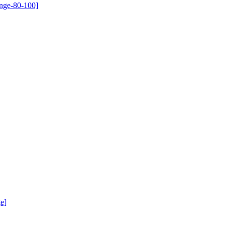
ange-80-100]
e]