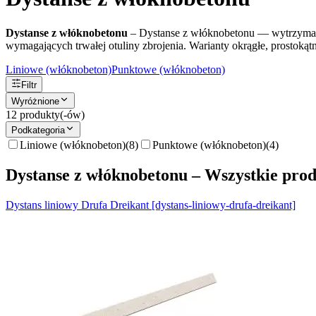
Dystanse z włóknobetonu
–
Dystanse z włóknobetonu — wytrzymałe 
wymagających trwałej otuliny zbrojenia. Warianty okrągłe, prostokąt
Liniowe (włóknobeton)
Punktowe (włóknobeton)
Filtr
Wyróżnione
12
produkty(-ów)
Podkategoria
Liniowe (włóknobeton)
(
8
)
Punktowe (włóknobeton)
(
4
)
Dystanse z włóknobetonu – Wszystkie pro
Dystans liniowy Drufa Dreikant [dystans-liniowy-drufa-dreikant]