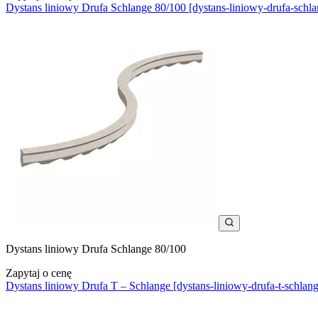
Dystans liniowy Drufa Schlange 80/100 [dystans-liniowy-drufa-schl
Dystans liniowy Drufa Schlange 80/100
Zapytaj o cenę
Dystans liniowy Drufa T – Schlange [dystans-liniowy-drufa-t-schlang