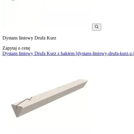
Dystans liniowy Drufa Kurz
Zapytaj o cenę
Dystans liniowy Drufa Kurz z hakiem [dystans-liniowy-drufa-kurz-z