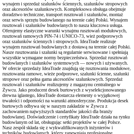
wynajem i sprzedaż szalunków ściennych, szalunków stropowych
oraz akcesoriów szalunkowych. Kompleksowa obsługa obejmuje
doradztwo techniczne, transport rusztowań i szalunków, montaż
oraz serwis sprzętu budowlanego na terenie całej Polski. Wynajem
rusztowań i szalunków budowlanych to nasza kluczowa usługa.
Oferujemy elastyczne warunki wynajmu rusztowań modułowych,
rusztowań ramowych PIN-74 i UNICO-73, wież podporowych
oraz szalunków ściennych i stropowych. IdeaTrade realizuje
wynajem rusztowań budowlanych z dostawą na terenie całej Polski.
Nasze rusztowania i szalunki są regularnie serwisowane i spełniają
wszystkie wymagane normy bezpieczeństwa. Sprzedaż rusztowań
budowlanych i szalunków systemowych — nowych i używanych.
W ofercie sprzedaży IdeaTrade znajdują się rusztowania modułowe,
rusztowania ramowe, wieże podporowe, szalunki ścienne, szalunki
stropowe oraz pełna gama akcesoriów szalunkowych. Sprzedaż
rusztowań i szalunków realizujemy z magazynu centralnego w
Żywcu. Jako producent desek burtowych z wyselekcjonowanego
drewna iglastego, IdeaTrade dostarcza elementy o wyjątkowej
trwałości i odporności na warunki atmosferyczne. Produkcja desek
burtowych odbywa się w naszym zakładzie w Żywcu z
zachowaniem najwyższych standardów jakości dla branży
budowlanej. Doświadczenie i certyfikaty IdeaTrade działa na rynku
budowlanym od lat, obsługując setki projektów w całej Polsce.
Nasz zespół składa się z wykwalifikowanych inżynierów i
techników budowlanych, którzy zapewniają profesjonalne