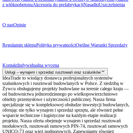
z włóknobetonu
Akcesoria do prefabrykacji
Nasadki
Uszczelnienia
O Firmie
O nas
Opinie
Dokumenty prawne
Regulamin sklepu
Polityka prywatności
Ogólne Warunki Sprzedaży
Kontakt
Kontakt
Indywidualna wycena
Usługi – wynajem i sprzedaż rusztowań oraz szalunków
IdeaTrade to wiodący dostawca profesjonalnych systemów
szalunkowych i rusztowań budowlanych w Polsce. Z siedzibą w
Żywcu obsługujemy projekty budowlane na terenie całego kraju —
od budownictwa jednorodzinnego po wielkopowierzchniowe
obiekty przemysłowe i użyteczności publicznej. Nasza firma
specjalizuje się w kompleksowej obsłudze inwestycji budowlanych,
oferując nie tylko wynajem i sprzedaż sprzętu, ale również pełne
wsparcie techniczne i logistyczne na każdym etapie realizacji
projektu. Nasza oferta obejmuje wynajem i sprzedaż rusztowań
modułowych, rusztowań ramowych PIN-74, rusztowań ramowych
UNICO-73 oraz wież podporowych. Zapewniamy również