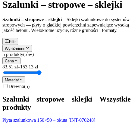
Szalunki – stropowe – sklejki
Szalunki – stropowe – sklejki
–
Sklejki szalunkowe do systemów
stropowych — płyty o gładkiej powierzchni zapewniające wysoką
jakość betonu. Wielokrotne użycie, różne grubości i formaty.
Filtr
Wyróżnione
5
produkty(-ów)
Cena
83,51 zł
–
153,13 zł
Materiał
Drewno
(
5
)
Szalunki – stropowe – sklejki – Wszystkie
produkty
Płyta szalunkowa 150×50 – okuta [INT-070248]