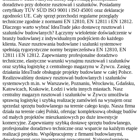
doradztwo przy doborze rusztowań i szalunków. Posiadamy
certyfikaty TÜV SÜD ISO 9001 i ISO 45001 oraz deklaracje
zgodności UE. Cały sprzęt przechodzi regularne przeglądy
techniczne zgodnie z normami EN 12810, EN 12811 i EN 12812.
Dlaczego warto wybrać IdeaTrade jako dostawcę rusztowań i
szalunków budowlanych? Łączymy wieloletnie doświadczenie w
branży budowlanej z indywidualnym podejściem do każdego
klienta. Nasze rusztowania budowlane i szalunki systemowe
spełniają rygorystyczne normy bezpieczeństwa EN 12810, EN
12811 i EN 12812. Zapewniamy profesjonalne doradztwo
techniczne, elastyczne warunki wynajmu rusztowań i szalunków
oraz szybką logistykę z centralnego magazynu w Żywcu. Zasięg
działania IdeaTrade obsługuje projekty budowlane w całej Polsce.
Realizowaliśmy dostawy rusztowań budowlanych i szalunków
systemowych m.in. w Warszawie, Poznaniu, Wrocławiu, Gdańsku,
Katowicach, Krakowie, Łodzi i wielu innych miastach. Nasz
centralny magazyn rusztowań i szalunków w Żywcu umożliwia
sprawną logistykę i szybką realizację zamówień na wynajem oraz
sprzedaż sprzętu budowlanego na terenie całego kraju. Nasza firma
działa na terenie całej Polski, oferując kompleksową obsługę budów
od małych projektów mieszkaniowych po duże inwestycje
komercyjne. Zapewniamy szybką dostawę sprzętu budowlanego,
profesjonalne doradztwo techniczne oraz wsparcie na każdym etapie
realizacji projektu. Współpracujemy z firmami budowlanymi,
deweloperami oraz inwestorami prywatnymi. Najpopularniejsze