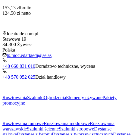
153,13 zł
brutto
124,50 zł
netto
Informacja o sklepie
Ideatrade.com.pl
Stawowa 19
34-300
Żywiec
Polska
lp.moc.edartaedi@selas
+48 660 831 010
Doradztwo techniczne, wycena
+48 570 052 025
Dział handlowy
Menu
Rusztowania
Szalunki
Ogrodzenia
Elementy używane
Pakiety
promocyjne
Podkategorie
Rusztowania ramowe
Rusztowania modułowe
Rusztowania
warszawskie
Szalunki ścienne
Szalunki stropowe
Dystanse
stalowe
Dystanse z betonu
Dystanse z tworzyw sztucznych
Dystanse