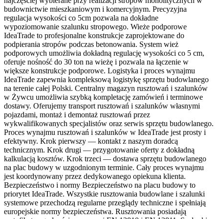
najczęściej wybierane przy realizacji stropów monolitycznych w
budownictwie mieszkaniowym i komercyjnym. Precyzyjna
regulacja wysokości co 5cm pozwala na dokładne
wypoziomowanie szalunku stropowego. Wieże podporowe
IdeaTrade to profesjonalne konstrukcje zaprojektowane do
podpierania stropów podczas betonowania. System wież
podporowych umożliwia dokładną regulację wysokości co 5 cm,
oferuje nośność do 30 ton na wieżę i pozwala na łączenie w
większe konstrukcje podporowe. Logistyka i proces wynajmu
IdeaTrade zapewnia kompleksową logistykę sprzętu budowlanego
na terenie całej Polski. Centralny magazyn rusztowań i szalunków
w Żywcu umożliwia szybką kompletację zamówień i terminowe
dostawy. Oferujemy transport rusztowań i szalunków własnymi
pojazdami, montaż i demontaż rusztowań przez
wykwalifikowanych specjalistów oraz serwis sprzętu budowlanego.
Proces wynajmu rusztowań i szalunków w IdeaTrade jest prosty i
efektywny. Krok pierwszy — kontakt z naszym doradcą
technicznym. Krok drugi — przygotowanie oferty z dokładną
kalkulacją kosztów. Krok trzeci — dostawa sprzętu budowlanego
na plac budowy w uzgodnionym terminie. Cały proces wynajmu
jest koordynowany przez dedykowanego opiekuna klienta.
Bezpieczeństwo i normy Bezpieczeństwo na placu budowy to
priorytet IdeaTrade. Wszystkie rusztowania budowlane i szalunki
systemowe przechodzą regularne przeglądy techniczne i spełniają
europejskie normy bezpieczeństwa. Rusztowania posiadają