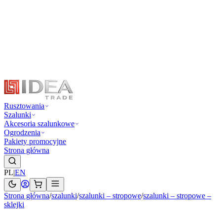
Rusztowania
Szalunki
Akcesoria szalunkowe
Ogrodzenia
Pakiety promocyjne
Strona główna
PL
|
EN
Strona główna
/
szalunki
/
szalunki – stropowe
/
szalunki – stropowe –
sklejki