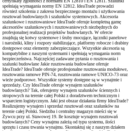
certyfikaty zgodności z normami EN 12810 i EN 12811. Szalunki
spełniają wymagania normy EN 12812. IdeaTrade prowadzi
również szkolenia z zakresu bezpiecznego montażu i użytkowania
rusztowań budowlanych i szalunków systemowych. Akcesoria
szalunkowe i rusztowaniowe IdeaTrade oferuje kompletną gamę
akcesoriów szalunkowych i rusztowaniowych niezbędnych do
profesjonalnej realizacji projektów budowlanych. W ofercie
znajdują się kotwy systemowe i śruby mocujące, łączniki panelowe
i narożniki, kliny i rozpory stabilizujące, platformy robocze i drabiny
dostępowe oraz elementy zabezpieczające. Wszystkie akcesoria są
kompatybilne z naszymi systemami i spełniają wymagania norm
bezpieczeństwa. Najczęściej zadawane pytania o rusztowania i
szalunki budowlane Jakie rusztowania budowlane oferuje
IdeaTrade? IdeaTrade oferuje profesjonalne rusztowania modułowe,
rusztowania ramowe PIN-74, rusztowania ramowe UNICO-73 oraz
wieże podporowe. Wszystkie systemy dostępne są w wynajmie i
sprzedaży. Czy IdeaTrade oferuje wynajem szalunków
budowlanych? Tak, oferujemy wynajem szalunków ściennych i
stropowych na terenie całej Polski z doradztwem technicznym i
wsparciem logistycznym. Jaki jest obszar działania firmy IdeaTrade?
Realizujemy wynajem i sprzedaż rusztowań oraz szalunków na
terenie całej Polski. Siedziba i centralny magazyn mieści się w
Żywcu przy ul. Stawowej 19. Ile kosztuje wynajem rusztowań
budowlanych? Ceny wynajmu zależą od typu systemu, ilości
sprzętu i czasu trwania wynajmu. Skontaktuj się z naszym działem