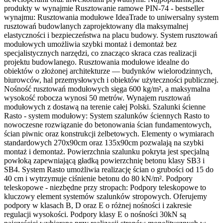
produkty w wynajmie Rusztowanie ramowe PIN-74 - bestseller
wynajmu: Rusztowania modułowe IdeaTrade to uniwersalny system
rusztowań budowlanych zaprojektowany dla maksymalnej
elastyczności i bezpieczeństwa na placu budowy. System rusztowań
modułowych umożliwia szybki montaż i demontaż bez
specjalistycznych narzędzi, co znacząco skraca czas realizacji
projektu budowlanego. Rusztowania modułowe idealne do
obiektów o złożonej architekturze — budynków wielorodzinnych,
biurowców, hal przemysłowych i obiektów użyteczności publicznej.
Nośność rusztowań modułowych sięga 600 kg/m², a maksymalna
wysokość robocza wynosi 50 metrów. Wynajem rusztowań
modułowych z dostawą na terenie całej Polski. Szalunki ścienne
Rasto - system modułowy: System szalunków ściennych Rasto to
nowoczesne rozwiązanie do betonowania ścian fundamentowych,
ścian piwnic oraz konstrukcji żelbetowych. Elementy o wymiarach
standardowych 270x90cm oraz 135x90cm pozwalają na szybki
montaż i demontaż. Powierzchnia szalunku pokryta jest specjalną
powłoką zapewniającą gładką powierzchnię betonu klasy SB3 i
SB4. System Rasto umożliwia realizację ścian o grubości od 15 do
40 cm i wytrzymuje ciśnienie betonu do 80 kN/m². Podpory
teleskopowe - niezbędne przy stropach: Podpory teleskopowe to
kluczowy element systemów szalunków stropowych. Oferujemy
podpory w klasach B, D oraz E o różnej nośności i zakresie
regulacji wysokości. Podpory klasy E o nośności 30kN są