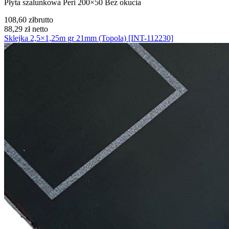
Płyta szalunkowa Peri 200×50 Bez okucia
108,60 zł
brutto
88,29 zł
netto
Sklejka 2,5×1,25m gr 21mm (Topola) [INT-112230]