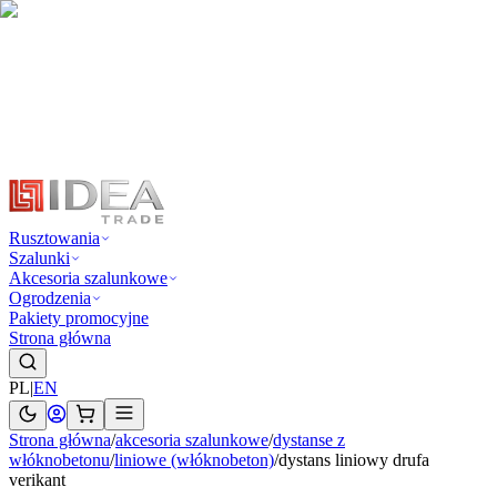
Rusztowania
Szalunki
Akcesoria szalunkowe
Ogrodzenia
Pakiety promocyjne
Strona główna
PL
|
EN
Strona główna
/
akcesoria szalunkowe
/
dystanse z
włóknobetonu
/
liniowe (włóknobeton)
/
dystans liniowy drufa
verikant