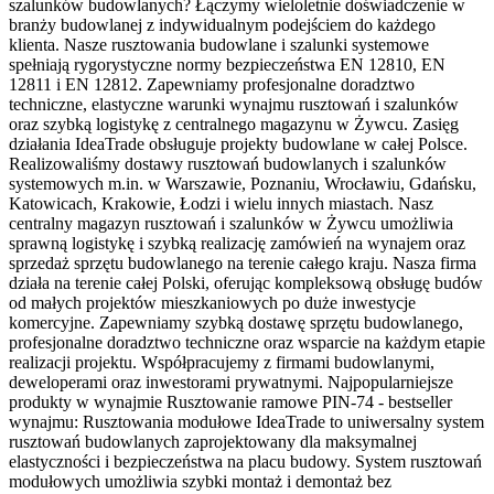
szalunków budowlanych? Łączymy wieloletnie doświadczenie w
branży budowlanej z indywidualnym podejściem do każdego
klienta. Nasze rusztowania budowlane i szalunki systemowe
spełniają rygorystyczne normy bezpieczeństwa EN 12810, EN
12811 i EN 12812. Zapewniamy profesjonalne doradztwo
techniczne, elastyczne warunki wynajmu rusztowań i szalunków
oraz szybką logistykę z centralnego magazynu w Żywcu. Zasięg
działania IdeaTrade obsługuje projekty budowlane w całej Polsce.
Realizowaliśmy dostawy rusztowań budowlanych i szalunków
systemowych m.in. w Warszawie, Poznaniu, Wrocławiu, Gdańsku,
Katowicach, Krakowie, Łodzi i wielu innych miastach. Nasz
centralny magazyn rusztowań i szalunków w Żywcu umożliwia
sprawną logistykę i szybką realizację zamówień na wynajem oraz
sprzedaż sprzętu budowlanego na terenie całego kraju. Nasza firma
działa na terenie całej Polski, oferując kompleksową obsługę budów
od małych projektów mieszkaniowych po duże inwestycje
komercyjne. Zapewniamy szybką dostawę sprzętu budowlanego,
profesjonalne doradztwo techniczne oraz wsparcie na każdym etapie
realizacji projektu. Współpracujemy z firmami budowlanymi,
deweloperami oraz inwestorami prywatnymi. Najpopularniejsze
produkty w wynajmie Rusztowanie ramowe PIN-74 - bestseller
wynajmu: Rusztowania modułowe IdeaTrade to uniwersalny system
rusztowań budowlanych zaprojektowany dla maksymalnej
elastyczności i bezpieczeństwa na placu budowy. System rusztowań
modułowych umożliwia szybki montaż i demontaż bez