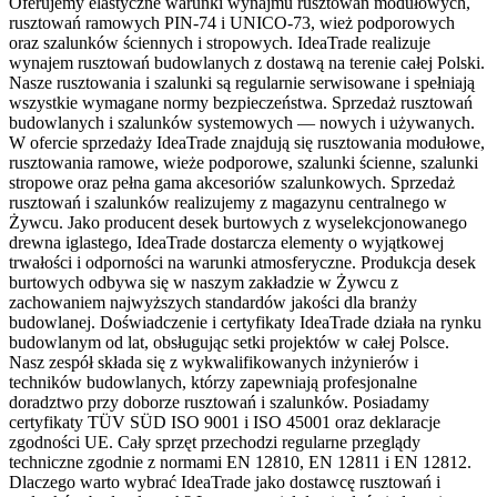
Oferujemy elastyczne warunki wynajmu rusztowań modułowych,
rusztowań ramowych PIN-74 i UNICO-73, wież podporowych
oraz szalunków ściennych i stropowych. IdeaTrade realizuje
wynajem rusztowań budowlanych z dostawą na terenie całej Polski.
Nasze rusztowania i szalunki są regularnie serwisowane i spełniają
wszystkie wymagane normy bezpieczeństwa. Sprzedaż rusztowań
budowlanych i szalunków systemowych — nowych i używanych.
W ofercie sprzedaży IdeaTrade znajdują się rusztowania modułowe,
rusztowania ramowe, wieże podporowe, szalunki ścienne, szalunki
stropowe oraz pełna gama akcesoriów szalunkowych. Sprzedaż
rusztowań i szalunków realizujemy z magazynu centralnego w
Żywcu. Jako producent desek burtowych z wyselekcjonowanego
drewna iglastego, IdeaTrade dostarcza elementy o wyjątkowej
trwałości i odporności na warunki atmosferyczne. Produkcja desek
burtowych odbywa się w naszym zakładzie w Żywcu z
zachowaniem najwyższych standardów jakości dla branży
budowlanej. Doświadczenie i certyfikaty IdeaTrade działa na rynku
budowlanym od lat, obsługując setki projektów w całej Polsce.
Nasz zespół składa się z wykwalifikowanych inżynierów i
techników budowlanych, którzy zapewniają profesjonalne
doradztwo przy doborze rusztowań i szalunków. Posiadamy
certyfikaty TÜV SÜD ISO 9001 i ISO 45001 oraz deklaracje
zgodności UE. Cały sprzęt przechodzi regularne przeglądy
techniczne zgodnie z normami EN 12810, EN 12811 i EN 12812.
Dlaczego warto wybrać IdeaTrade jako dostawcę rusztowań i