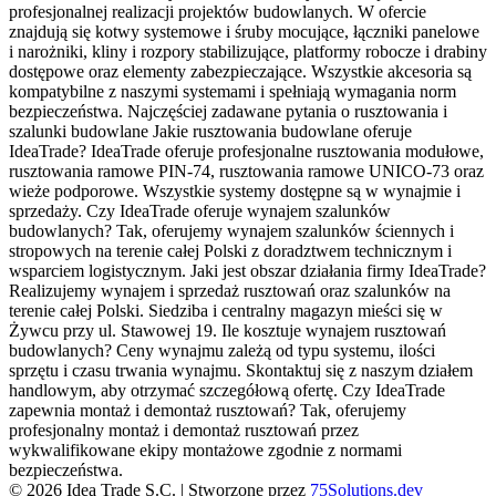
profesjonalnej realizacji projektów budowlanych. W ofercie
znajdują się kotwy systemowe i śruby mocujące, łączniki panelowe
i narożniki, kliny i rozpory stabilizujące, platformy robocze i drabiny
dostępowe oraz elementy zabezpieczające. Wszystkie akcesoria są
kompatybilne z naszymi systemami i spełniają wymagania norm
bezpieczeństwa. Najczęściej zadawane pytania o rusztowania i
szalunki budowlane Jakie rusztowania budowlane oferuje
IdeaTrade? IdeaTrade oferuje profesjonalne rusztowania modułowe,
rusztowania ramowe PIN-74, rusztowania ramowe UNICO-73 oraz
wieże podporowe. Wszystkie systemy dostępne są w wynajmie i
sprzedaży. Czy IdeaTrade oferuje wynajem szalunków
budowlanych? Tak, oferujemy wynajem szalunków ściennych i
stropowych na terenie całej Polski z doradztwem technicznym i
wsparciem logistycznym. Jaki jest obszar działania firmy IdeaTrade?
Realizujemy wynajem i sprzedaż rusztowań oraz szalunków na
terenie całej Polski. Siedziba i centralny magazyn mieści się w
Żywcu przy ul. Stawowej 19. Ile kosztuje wynajem rusztowań
budowlanych? Ceny wynajmu zależą od typu systemu, ilości
sprzętu i czasu trwania wynajmu. Skontaktuj się z naszym działem
handlowym, aby otrzymać szczegółową ofertę. Czy IdeaTrade
zapewnia montaż i demontaż rusztowań? Tak, oferujemy
profesjonalny montaż i demontaż rusztowań przez
wykwalifikowane ekipy montażowe zgodnie z normami
bezpieczeństwa.
©
2026
Idea Trade S.C. |
Stworzone przez
75Solutions.dev