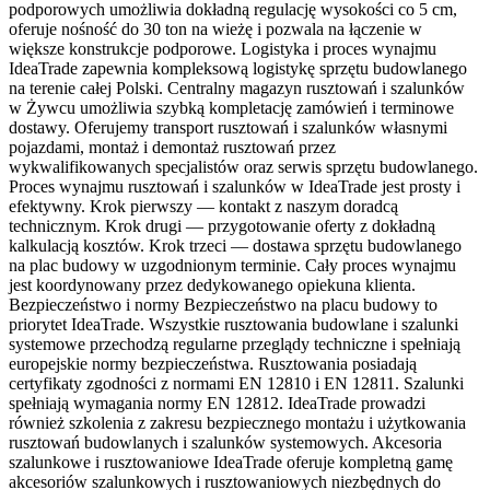
podporowych umożliwia dokładną regulację wysokości co 5 cm,
oferuje nośność do 30 ton na wieżę i pozwala na łączenie w
większe konstrukcje podporowe. Logistyka i proces wynajmu
IdeaTrade zapewnia kompleksową logistykę sprzętu budowlanego
na terenie całej Polski. Centralny magazyn rusztowań i szalunków
w Żywcu umożliwia szybką kompletację zamówień i terminowe
dostawy. Oferujemy transport rusztowań i szalunków własnymi
pojazdami, montaż i demontaż rusztowań przez
wykwalifikowanych specjalistów oraz serwis sprzętu budowlanego.
Proces wynajmu rusztowań i szalunków w IdeaTrade jest prosty i
efektywny. Krok pierwszy — kontakt z naszym doradcą
technicznym. Krok drugi — przygotowanie oferty z dokładną
kalkulacją kosztów. Krok trzeci — dostawa sprzętu budowlanego
na plac budowy w uzgodnionym terminie. Cały proces wynajmu
jest koordynowany przez dedykowanego opiekuna klienta.
Bezpieczeństwo i normy Bezpieczeństwo na placu budowy to
priorytet IdeaTrade. Wszystkie rusztowania budowlane i szalunki
systemowe przechodzą regularne przeglądy techniczne i spełniają
europejskie normy bezpieczeństwa. Rusztowania posiadają
certyfikaty zgodności z normami EN 12810 i EN 12811. Szalunki
spełniają wymagania normy EN 12812. IdeaTrade prowadzi
również szkolenia z zakresu bezpiecznego montażu i użytkowania
rusztowań budowlanych i szalunków systemowych. Akcesoria
szalunkowe i rusztowaniowe IdeaTrade oferuje kompletną gamę
akcesoriów szalunkowych i rusztowaniowych niezbędnych do