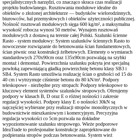
specjalistycznych narzędzi, co znacząco skraca czas realizacji
projektu budowlanego. Rusztowania modułowe idealne do
obiektów o złożonej architekturze — budynków wielorodzinnych,
biurowców, hal przemysłowych i obiektów użyteczności publicznej.
Nośność rusztowań modułowych sięga 600 kg/m², a maksymalna
wysokość robocza wynosi 50 metrów. Wynajem rusztowań
modułowych z dostawą na terenie całej Polski. Szalunki ścienne
Rasto - system modułowy: System szalunków ściennych Rasto to
nowoczesne rozwiązanie do betonowania ścian fundamentowych,
ścian piwnic oraz konstrukcji żelbetowych. Elementy o wymiarach
standardowych 270x90cm oraz 135x90cm pozwalają na szybki
montaż i demontaż. Powierzchnia szalunku pokryta jest specjalną
powłoką zapewniającą gładką powierzchnię betonu klasy SB3 i
SB4. System Rasto umożliwia realizację ścian o grubości od 15 do
40 cm i wytrzymuje ciśnienie betonu do 80 kN/m². Podpory
teleskopowe - niezbędne przy stropach: Podpory teleskopowe to
kluczowy element systemów szalunków stropowych. Oferujemy
podpory w klasach B, D oraz E o różnej nośności i zakresie
regulacji wysokości. Podpory klasy E o nośności 30kN są
najczęściej wybierane przy realizacji stropów monolitycznych w
budownictwie mieszkaniowym i komercyjnym. Precyzyjna
regulacja wysokości co 5cm pozwala na dokładne
wypoziomowanie szalunku stropowego. Wieże podporowe
IdeaTrade to profesjonalne konstrukcje zaprojektowane do
podpierania stropów podczas betonowania. System wież