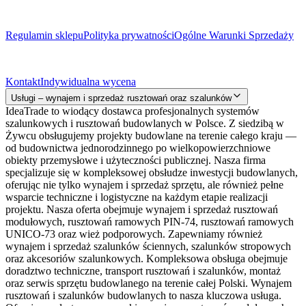
Dokumenty prawne
Regulamin sklepu
Polityka prywatności
Ogólne Warunki Sprzedaży
Kontakt
Kontakt
Indywidualna wycena
Usługi – wynajem i sprzedaż rusztowań oraz szalunków
IdeaTrade to wiodący dostawca profesjonalnych systemów
szalunkowych i rusztowań budowlanych w Polsce. Z siedzibą w
Żywcu obsługujemy projekty budowlane na terenie całego kraju —
od budownictwa jednorodzinnego po wielkopowierzchniowe
obiekty przemysłowe i użyteczności publicznej. Nasza firma
specjalizuje się w kompleksowej obsłudze inwestycji budowlanych,
oferując nie tylko wynajem i sprzedaż sprzętu, ale również pełne
wsparcie techniczne i logistyczne na każdym etapie realizacji
projektu. Nasza oferta obejmuje wynajem i sprzedaż rusztowań
modułowych, rusztowań ramowych PIN-74, rusztowań ramowych
UNICO-73 oraz wież podporowych. Zapewniamy również
wynajem i sprzedaż szalunków ściennych, szalunków stropowych
oraz akcesoriów szalunkowych. Kompleksowa obsługa obejmuje
doradztwo techniczne, transport rusztowań i szalunków, montaż
oraz serwis sprzętu budowlanego na terenie całej Polski. Wynajem
rusztowań i szalunków budowlanych to nasza kluczowa usługa.