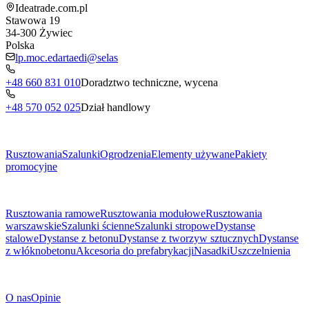
Ideatrade.com.pl
Stawowa 19
34-300
Żywiec
Polska
lp.moc.edartaedi@selas
+48 660 831 010
Doradztwo techniczne, wycena
+48 570 052 025
Dział handlowy
Menu
Rusztowania
Szalunki
Ogrodzenia
Elementy używane
Pakiety
promocyjne
Podkategorie
Rusztowania ramowe
Rusztowania modułowe
Rusztowania
warszawskie
Szalunki ścienne
Szalunki stropowe
Dystanse
stalowe
Dystanse z betonu
Dystanse z tworzyw sztucznych
Dystanse
z włóknobetonu
Akcesoria do prefabrykacji
Nasadki
Uszczelnienia
O Firmie
O nas
Opinie