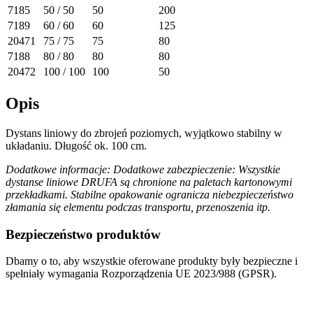
7185
50 / 50
50
200
7189
60 / 60
60
125
20471
75 / 75
75
80
7188
80 / 80
80
80
20472
100 / 100
100
50
Opis
Dystans liniowy do zbrojeń poziomych, wyjątkowo stabilny w
układaniu. Długość ok. 100 cm.
Dodatkowe informacje: Dodatkowe zabezpieczenie: Wszystkie
dystanse liniowe DRUFA są chronione na paletach kartonowymi
przekładkami. Stabilne opakowanie ogranicza niebezpieczeństwo
złamania się elementu podczas transportu, przenoszenia itp.
Bezpieczeństwo produktów
Dbamy o to, aby wszystkie oferowane produkty były bezpieczne i
spełniały wymagania Rozporządzenia UE 2023/988 (GPSR).
Informacja o sklepie