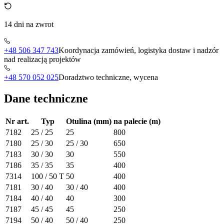
14 dni na zwrot
+48 506 347 743
Koordynacja zamówień, logistyka dostaw i nadzór
nad realizacją projektów
+48 570 052 025
Doradztwo techniczne, wycena
Dane techniczne
Nr art.
Typ
Otulina (mm)
na palecie (m)
7182
25 / 25
25
800
7180
25 / 30
25 / 30
650
7183
30 / 30
30
550
7186
35 / 35
35
400
7314
100 / 50 T
50
400
7181
30 / 40
30 / 40
400
7184
40 / 40
40
300
7187
45 / 45
45
250
7194
50 / 40
50 / 40
250