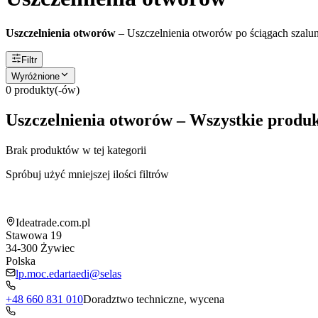
Uszczelnienia otworów
–
Uszczelnienia otworów po ściągach szalu
Filtr
Wyróżnione
0
produkty(-ów)
Uszczelnienia otworów – Wszystkie produ
Brak produktów w tej kategorii
Spróbuj użyć mniejszej ilości filtrów
Informacja o sklepie
Ideatrade.com.pl
Stawowa 19
34-300
Żywiec
Polska
lp.moc.edartaedi@selas
+48 660 831 010
Doradztwo techniczne, wycena