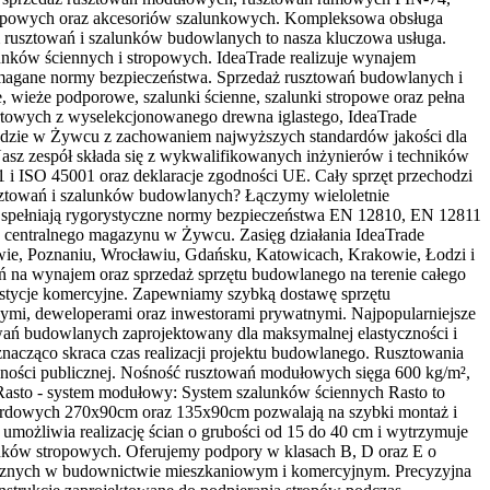
opowych oraz akcesoriów szalunkowych. Kompleksowa obsługa
em rusztowań i szalunków budowlanych to nasza kluczowa usługa.
ów ściennych i stropowych. IdeaTrade realizuje wynajem
 wymagane normy bezpieczeństwa. Sprzedaż rusztowań budowlanych i
wieże podporowe, szalunki ścienne, szalunki stropowe oraz pełna
rtowych z wyselekcjonowanego drewna iglastego, IdeaTrade
ładzie w Żywcu z zachowaniem najwyższych standardów jakości dla
 Nasz zespół składa się z wykwalifikowanych inżynierów i techników
i ISO 45001 oraz deklaracje zgodności UE. Cały sprzęt przechodzi
sztowań i szalunków budowlanych? Łączymy wieloletnie
 spełniają rygorystyczne normy bezpieczeństwa EN 12810, EN 12811
z centralnego magazynu w Żywcu. Zasięg działania IdeaTrade
wie, Poznaniu, Wrocławiu, Gdańsku, Katowicach, Krakowie, Łodzi i
ń na wynajem oraz sprzedaż sprzętu budowlanego na terenie całego
westycje komercyjne. Zapewniamy szybką dostawę sprzętu
nymi, deweloperami oraz inwestorami prywatnymi. Najpopularniejsze
ań budowlanych zaprojektowany dla maksymalnej elastyczności i
nacząco skraca czas realizacji projektu budowlanego. Rusztowania
ności publicznej. Nośność rusztowań modułowych sięga 600 kg/m²,
Rasto - system modułowy: System szalunków ściennych Rasto to
dardowych 270x90cm oraz 135x90cm pozwalają na szybki montaż i
umożliwia realizację ścian o grubości od 15 do 40 cm i wytrzymuje
unków stropowych. Oferujemy podpory w klasach B, D oraz E o
litycznych w budownictwie mieszkaniowym i komercyjnym. Precyzyjna