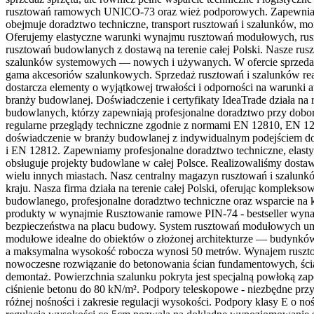
rusztowań ramowych UNICO-73 oraz wież podporowych. Zapewniamy
obejmuje doradztwo techniczne, transport rusztowań i szalunków, mo
Oferujemy elastyczne warunki wynajmu rusztowań modułowych, rus
rusztowań budowlanych z dostawą na terenie całej Polski. Nasze rus
szalunków systemowych — nowych i używanych. W ofercie sprzedaży 
gama akcesoriów szalunkowych. Sprzedaż rusztowań i szalunków re
dostarcza elementy o wyjątkowej trwałości i odporności na warunk
branży budowlanej. Doświadczenie i certyfikaty IdeaTrade działa na
budowlanych, którzy zapewniają profesjonalne doradztwo przy dobo
regularne przeglądy techniczne zgodnie z normami EN 12810, EN 1
doświadczenie w branży budowlanej z indywidualnym podejściem do
i EN 12812. Zapewniamy profesjonalne doradztwo techniczne, elast
obsługuje projekty budowlane w całej Polsce. Realizowaliśmy dos
wielu innych miastach. Nasz centralny magazyn rusztowań i szalunk
kraju. Nasza firma działa na terenie całej Polski, oferując kompl
budowlanego, profesjonalne doradztwo techniczne oraz wsparcie na 
produkty w wynajmie Rusztowanie ramowe PIN-74 - bestseller wyna
bezpieczeństwa na placu budowy. System rusztowań modułowych umożl
modułowe idealne do obiektów o złożonej architekturze — budynków
a maksymalna wysokość robocza wynosi 50 metrów. Wynajem rusztowa
nowoczesne rozwiązanie do betonowania ścian fundamentowych, ści
demontaż. Powierzchnia szalunku pokryta jest specjalną powłoką zap
ciśnienie betonu do 80 kN/m². Podpory teleskopowe - niezbędne pr
różnej nośności i zakresie regulacji wysokości. Podpory klasy E o 