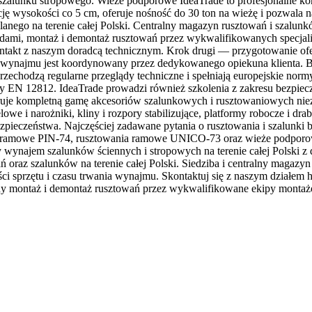
alunku stropowego. Wieże podporowe IdeaTrade to profesjonalne kon
 wysokości co 5 cm, oferuje nośność do 30 ton na wieżę i pozwala na
anego na terenie całej Polski. Centralny magazyn rusztowań i szalu
zdami, montaż i demontaż rusztowań przez wykwalifikowanych specjal
ntakt z naszym doradcą technicznym. Krok drugi — przygotowanie ofer
wynajmu jest koordynowany przez dedykowanego opiekuna klienta. Be
zechodzą regularne przeglądy techniczne i spełniają europejskie norm
 EN 12812. IdeaTrade prowadzi również szkolenia z zakresu bezpie
uje kompletną gamę akcesoriów szalunkowych i rusztowaniowych niez
lowe i narożniki, kliny i rozpory stabilizujące, platformy robocze i d
zpieczeństwa. Najczęściej zadawane pytania o rusztowania i szalunki
ia ramowe PIN-74, rusztowania ramowe UNICO-73 oraz wieże podporow
ynajem szalunków ściennych i stropowych na terenie całej Polski z d
 oraz szalunków na terenie całej Polski. Siedziba i centralny magazy
i sprzętu i czasu trwania wynajmu. Skontaktuj się z naszym działem
lny montaż i demontaż rusztowań przez wykwalifikowane ekipy monta