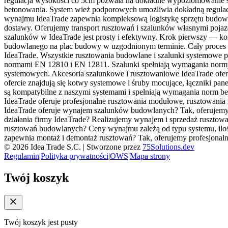
regulacja wysokości co 5cm pozwala na dokładne wypoziomowanie sz
betonowania. System wież podporowych umożliwia dokładną regulację
wynajmu IdeaTrade zapewnia kompleksową logistykę sprzętu budowl
dostawy. Oferujemy transport rusztowań i szalunków własnymi poja
szalunków w IdeaTrade jest prosty i efektywny. Krok pierwszy — ko
budowlanego na plac budowy w uzgodnionym terminie. Cały proces 
IdeaTrade. Wszystkie rusztowania budowlane i szalunki systemowe pr
normami EN 12810 i EN 12811. Szalunki spełniają wymagania normy
systemowych. Akcesoria szalunkowe i rusztowaniowe IdeaTrade ofer
ofercie znajdują się kotwy systemowe i śruby mocujące, łączniki pane
są kompatybilne z naszymi systemami i spełniają wymagania norm be
IdeaTrade oferuje profesjonalne rusztowania modułowe, rusztowan
IdeaTrade oferuje wynajem szalunków budowlanych? Tak, oferujemy w
działania firmy IdeaTrade? Realizujemy wynajem i sprzedaż rusztowań
rusztowań budowlanych? Ceny wynajmu zależą od typu systemu, ilośc
zapewnia montaż i demontaż rusztowań? Tak, oferujemy profesjona
©
2026
Idea Trade S.C. |
Stworzone przez
75Solutions.dev
Regulamin
|
Polityka prywatności
|
OWS
|
Mapa strony
Twój koszyk
Twój koszyk jest pusty