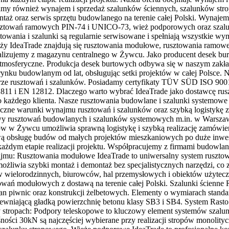
 również wynajem i sprzedaż szalunków ściennych, szalunków str
ntaż oraz serwis sprzętu budowlanego na terenie całej Polski. Wynaj
ztowań ramowych PIN-74 i UNICO-73, wież podporowych oraz szalunk
ztowania i szalunki są regularnie serwisowane i spełniają wszystkie
IdeaTrade znajdują się rusztowania modułowe, rusztowania ramowe, 
alizujemy z magazynu centralnego w Żywcu. Jako producent desek bu
i atmosferyczne. Produkcja desek burtowych odbywa się w naszym zak
 rynku budowlanym od lat, obsługując setki projektów w całej Polsce.
rze rusztowań i szalunków. Posiadamy certyfikaty TÜV SÜD ISO 9001 
2811 i EN 12812. Dlaczego warto wybrać IdeaTrade jako dostawcę ru
 każdego klienta. Nasze rusztowania budowlane i szalunki systemowe
yczne warunki wynajmu rusztowań i szalunków oraz szybką logistykę 
tawy rusztowań budowlanych i szalunków systemowych m.in. w Warsza
ów w Żywcu umożliwia sprawną logistykę i szybką realizację zamówie
eksową obsługę budów od małych projektów mieszkaniowych po duże in
każdym etapie realizacji projektu. Współpracujemy z firmami budowla
jmu: Rusztowania modułowe IdeaTrade to uniwersalny system rusztow
iwia szybki montaż i demontaż bez specjalistycznych narzędzi, co z
 wielorodzinnych, biurowców, hal przemysłowych i obiektów użytecz
ń modułowych z dostawą na terenie całej Polski. Szalunki ścienne 
an piwnic oraz konstrukcji żelbetowych. Elementy o wymiarach stan
ewniającą gładką powierzchnię betonu klasy SB3 i SB4. System Rasto 
zy stropach: Podpory teleskopowe to kluczowy element systemów szal
nośności 30kN są najczęściej wybierane przy realizacji stropów mono