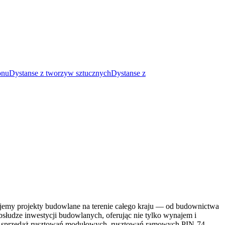
onu
Dystanse z tworzyw sztucznych
Dystanse z
jemy projekty budowlane na terenie całego kraju — od budownictwa
słudze inwestycji budowlanych, oferując nie tylko wynajem i
jem i sprzedaż rusztowań modułowych, rusztowań ramowych PIN-74,