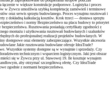
strukcje zaprojektowane do podpierania stropów podczas
 łączenie w większe konstrukcje podporowe. Logistyka i proces
nków w Żywcu umożliwia szybką kompletację zamówień i terminowe
istów oraz serwis sprzętu budowlanego. Proces wynajmu rusztowań i
ty z dokładną kalkulacją kosztów. Krok trzeci — dostawa sprzętu
zpieczeństwo i normy Bezpieczeństwo na placu budowy to priorytet
y bezpieczeństwa. Rusztowania posiadają certyfikaty zgodności z
cznego montażu i użytkowania rusztowań budowlanych i szalunków
będnych do profesjonalnej realizacji projektów budowlanych. W
rabiny dostępowe oraz elementy zabezpieczające. Wszystkie akcesoria
 budowlane Jakie rusztowania budowlane oferuje IdeaTrade?
e. Wszystkie systemy dostępne są w wynajmie i sprzedaży. Czy
oradztwem technicznym i wsparciem logistycznym. Jaki jest obszar
n mieści się w Żywcu przy ul. Stawowej 19. Ile kosztuje wynajem
 handlowym, aby otrzymać szczegółową ofertę. Czy IdeaTrade
żowe zgodnie z normami bezpieczeństwa.