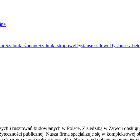
jne
kie
Szalunki ścienne
Szalunki stropowe
Dystanse stalowe
Dystanse z bet
wych i rusztowań budowlanych w Polsce. Z siedzibą w Żywcu obsługu
eczności publicznej. Nasza firma specjalizuje się w kompleksowej ob
zne na każdym etapie realizacji projektu. Nasza oferta obejmuje wyna