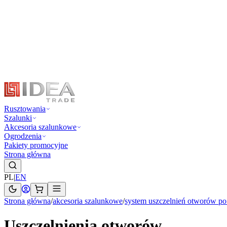
Rusztowania
Szalunki
Akcesoria szalunkowe
Ogrodzenia
Pakiety promocyjne
Strona główna
PL
|
EN
Strona główna
/
akcesoria szalunkowe
/
system uszczelnień otworów po
Uszczelnienia otworów