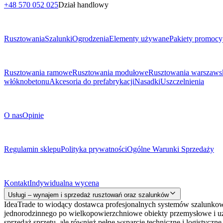
+48 570 052 025
Dział handlowy
Menu
Rusztowania
Szalunki
Ogrodzenia
Elementy używane
Pakiety promocy
Podkategorie
Rusztowania ramowe
Rusztowania modułowe
Rusztowania warszaws
włóknobetonu
Akcesoria do prefabrykacji
Nasadki
Uszczelnienia
O Firmie
O nas
Opinie
Dokumenty prawne
Regulamin sklepu
Polityka prywatności
Ogólne Warunki Sprzedaży
Kontakt
Kontakt
Indywidualna wycena
Usługi – wynajem i sprzedaż rusztowań oraz szalunków
IdeaTrade to wiodący dostawca profesjonalnych systemów szalunko
jednorodzinnego po wielkopowierzchniowe obiekty przemysłowe i użyt
sprzedaż sprzętu, ale również pełne wsparcie techniczne i logistyc