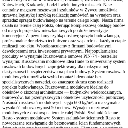
Katowicach, Krakowie, Łodzi i wielu innych miastach. Nasz
centralny magazyn rusztowań i szalunków w Żywcu umożliwia
sprawną logistykę i szybką realizację zamówień na wynajem oraz
sprzedaż sprzętu budowlanego na terenie całego kraju. Nasza firma
działa na terenie całej Polski, oferując kompleksową obsługę budów
od małych projektów mieszkaniowych po duże inwestycje
komercyjne. Zapewniamy szybką dostawę sprzętu budowlanego,
profesjonalne doradztwo techniczne oraz wsparcie na każdym etapie
realizacji projektu. Współpracujemy z firmami budowlanymi,
deweloperami oraz inwestorami prywatnymi. Najpopularniejsze
produkty w wynajmie Rusztowanie ramowe PIN-74 - bestseller
wynajmu: Rusztowania modułowe IdeaTrade to uniwersalny system
rusztowań budowlanych zaprojektowany dla maksymalnej
elastyczności i bezpieczeństwa na placu budowy. System rusztowań
modułowych umożliwia szybki montaż i demontaż bez
specjalistycznych narzędzi, co znacząco skraca czas realizacji
projektu budowlanego. Rusztowania modułowe idealne do
obiektów o złożonej architekturze — budynków wielorodzinnych,
biurowców, hal przemysłowych i obiektów użyteczności publicznej.
Nośność rusztowań modułowych sięga 600 kg/m², a maksymalna
wysokość robocza wynosi 50 metrów. Wynajem rusztowań
modułowych z dostawą na terenie całej Polski. Szalunki ścienne
Rasto - system modułowy: System szalunków ściennych Rasto to
nowoczesne rozwiązanie do betonowania ścian fundamentowych,