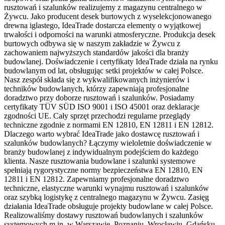
rusztowań i szalunków realizujemy z magazynu centralnego w
Żywcu. Jako producent desek burtowych z wyselekcjonowanego
drewna iglastego, IdeaTrade dostarcza elementy o wyjątkowej
trwałości i odporności na warunki atmosferyczne. Produkcja desek
burtowych odbywa się w naszym zakładzie w Żywcu z
zachowaniem najwyższych standardów jakości dla branży
budowlanej. Doświadczenie i certyfikaty IdeaTrade działa na rynku
budowlanym od lat, obsługując setki projektów w całej Polsce.
Nasz zespół składa się z wykwalifikowanych inżynierów i
techników budowlanych, którzy zapewniają profesjonalne
doradztwo przy doborze rusztowań i szalunków. Posiadamy
certyfikaty TÜV SÜD ISO 9001 i ISO 45001 oraz deklaracje
zgodności UE. Cały sprzęt przechodzi regularne przeglądy
techniczne zgodnie z normami EN 12810, EN 12811 i EN 12812.
Dlaczego warto wybrać IdeaTrade jako dostawcę rusztowań i
szalunków budowlanych? Łączymy wieloletnie doświadczenie w
branży budowlanej z indywidualnym podejściem do każdego
klienta. Nasze rusztowania budowlane i szalunki systemowe
spełniają rygorystyczne normy bezpieczeństwa EN 12810, EN
12811 i EN 12812. Zapewniamy profesjonalne doradztwo
techniczne, elastyczne warunki wynajmu rusztowań i szalunków
oraz szybką logistykę z centralnego magazynu w Żywcu. Zasięg
działania IdeaTrade obsługuje projekty budowlane w całej Polsce.
Realizowaliśmy dostawy rusztowań budowlanych i szalunków
systemowych m.in. w Warszawie, Poznaniu, Wrocławiu, Gdańsku,