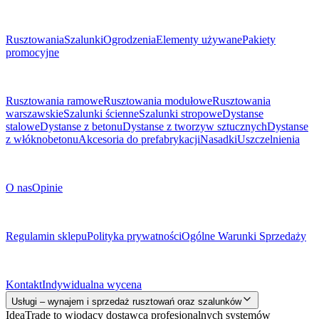
Menu
Rusztowania
Szalunki
Ogrodzenia
Elementy używane
Pakiety
promocyjne
Podkategorie
Rusztowania ramowe
Rusztowania modułowe
Rusztowania
warszawskie
Szalunki ścienne
Szalunki stropowe
Dystanse
stalowe
Dystanse z betonu
Dystanse z tworzyw sztucznych
Dystanse
z włóknobetonu
Akcesoria do prefabrykacji
Nasadki
Uszczelnienia
O Firmie
O nas
Opinie
Dokumenty prawne
Regulamin sklepu
Polityka prywatności
Ogólne Warunki Sprzedaży
Kontakt
Kontakt
Indywidualna wycena
Usługi – wynajem i sprzedaż rusztowań oraz szalunków
IdeaTrade to wiodący dostawca profesjonalnych systemów