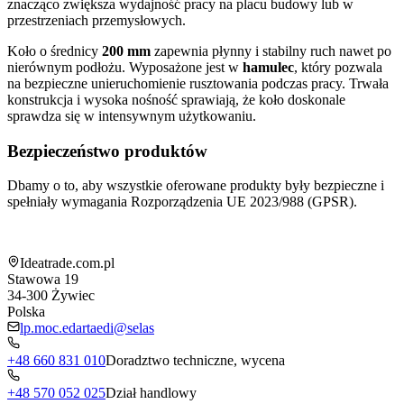
znacząco zwiększa wydajność pracy na placu budowy lub w
przestrzeniach przemysłowych.
Koło o średnicy
200 mm
zapewnia płynny i stabilny ruch nawet po
nierównym podłożu. Wyposażone jest w
hamulec
, który pozwala
na bezpieczne unieruchomienie rusztowania podczas pracy. Trwała
konstrukcja i wysoka nośność sprawiają, że koło doskonale
sprawdza się w intensywnym użytkowaniu.
Bezpieczeństwo produktów
Dbamy o to, aby wszystkie oferowane produkty były bezpieczne i
spełniały wymagania Rozporządzenia UE 2023/988 (GPSR).
Informacja o sklepie
Ideatrade.com.pl
Stawowa 19
34-300
Żywiec
Polska
lp.moc.edartaedi@selas
+48 660 831 010
Doradztwo techniczne, wycena
+48 570 052 025
Dział handlowy