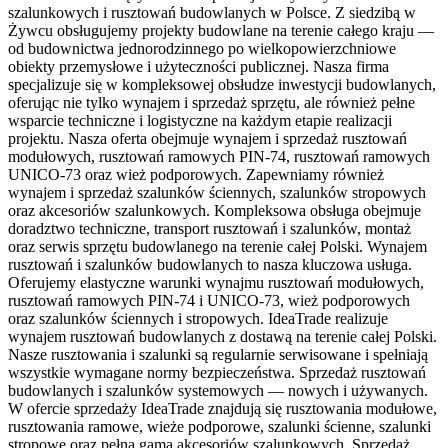
szalunkowych i rusztowań budowlanych w Polsce. Z siedzibą w
Żywcu obsługujemy projekty budowlane na terenie całego kraju —
od budownictwa jednorodzinnego po wielkopowierzchniowe
obiekty przemysłowe i użyteczności publicznej. Nasza firma
specjalizuje się w kompleksowej obsłudze inwestycji budowlanych,
oferując nie tylko wynajem i sprzedaż sprzętu, ale również pełne
wsparcie techniczne i logistyczne na każdym etapie realizacji
projektu. Nasza oferta obejmuje wynajem i sprzedaż rusztowań
modułowych, rusztowań ramowych PIN-74, rusztowań ramowych
UNICO-73 oraz wież podporowych. Zapewniamy również
wynajem i sprzedaż szalunków ściennych, szalunków stropowych
oraz akcesoriów szalunkowych. Kompleksowa obsługa obejmuje
doradztwo techniczne, transport rusztowań i szalunków, montaż
oraz serwis sprzętu budowlanego na terenie całej Polski. Wynajem
rusztowań i szalunków budowlanych to nasza kluczowa usługa.
Oferujemy elastyczne warunki wynajmu rusztowań modułowych,
rusztowań ramowych PIN-74 i UNICO-73, wież podporowych
oraz szalunków ściennych i stropowych. IdeaTrade realizuje
wynajem rusztowań budowlanych z dostawą na terenie całej Polski.
Nasze rusztowania i szalunki są regularnie serwisowane i spełniają
wszystkie wymagane normy bezpieczeństwa. Sprzedaż rusztowań
budowlanych i szalunków systemowych — nowych i używanych.
W ofercie sprzedaży IdeaTrade znajdują się rusztowania modułowe,
rusztowania ramowe, wieże podporowe, szalunki ścienne, szalunki
stropowe oraz pełna gama akcesoriów szalunkowych. Sprzedaż