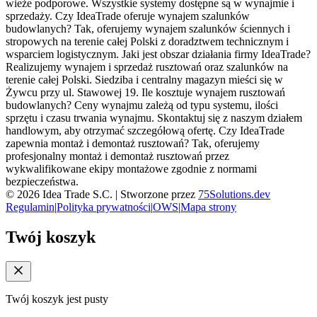
wieże podporowe. Wszystkie systemy dostępne są w wynajmie i
sprzedaży. Czy IdeaTrade oferuje wynajem szalunków
budowlanych? Tak, oferujemy wynajem szalunków ściennych i
stropowych na terenie całej Polski z doradztwem technicznym i
wsparciem logistycznym. Jaki jest obszar działania firmy IdeaTrade?
Realizujemy wynajem i sprzedaż rusztowań oraz szalunków na
terenie całej Polski. Siedziba i centralny magazyn mieści się w
Żywcu przy ul. Stawowej 19. Ile kosztuje wynajem rusztowań
budowlanych? Ceny wynajmu zależą od typu systemu, ilości
sprzętu i czasu trwania wynajmu. Skontaktuj się z naszym działem
handlowym, aby otrzymać szczegółową ofertę. Czy IdeaTrade
zapewnia montaż i demontaż rusztowań? Tak, oferujemy
profesjonalny montaż i demontaż rusztowań przez
wykwalifikowane ekipy montażowe zgodnie z normami
bezpieczeństwa.
©
2026
Idea Trade S.C. |
Stworzone przez
75Solutions.dev
Regulamin
|
Polityka prywatności
|
OWS
|
Mapa strony
Twój koszyk
Twój koszyk jest pusty