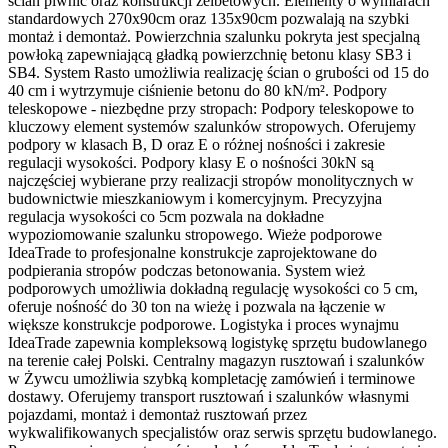
ścian piwnic oraz konstrukcji żelbetowych. Elementy o wymiarach
standardowych 270x90cm oraz 135x90cm pozwalają na szybki
montaż i demontaż. Powierzchnia szalunku pokryta jest specjalną
powłoką zapewniającą gładką powierzchnię betonu klasy SB3 i
SB4. System Rasto umożliwia realizację ścian o grubości od 15 do
40 cm i wytrzymuje ciśnienie betonu do 80 kN/m². Podpory
teleskopowe - niezbędne przy stropach: Podpory teleskopowe to
kluczowy element systemów szalunków stropowych. Oferujemy
podpory w klasach B, D oraz E o różnej nośności i zakresie
regulacji wysokości. Podpory klasy E o nośności 30kN są
najczęściej wybierane przy realizacji stropów monolitycznych w
budownictwie mieszkaniowym i komercyjnym. Precyzyjna
regulacja wysokości co 5cm pozwala na dokładne
wypoziomowanie szalunku stropowego. Wieże podporowe
IdeaTrade to profesjonalne konstrukcje zaprojektowane do
podpierania stropów podczas betonowania. System wież
podporowych umożliwia dokładną regulację wysokości co 5 cm,
oferuje nośność do 30 ton na wieżę i pozwala na łączenie w
większe konstrukcje podporowe. Logistyka i proces wynajmu
IdeaTrade zapewnia kompleksową logistykę sprzętu budowlanego
na terenie całej Polski. Centralny magazyn rusztowań i szalunków
w Żywcu umożliwia szybką kompletację zamówień i terminowe
dostawy. Oferujemy transport rusztowań i szalunków własnymi
pojazdami, montaż i demontaż rusztowań przez
wykwalifikowanych specjalistów oraz serwis sprzętu budowlanego.