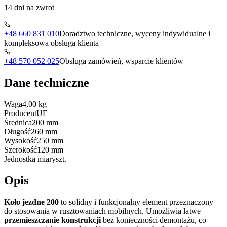
14 dni na zwrot
+48 660 831 010
Doradztwo techniczne, wyceny indywidualne i
kompleksowa obsługa klienta
+48 570 052 025
Obsługa zamówień, wsparcie klientów
Dane techniczne
Waga
4,00 kg
Producent
UE
Średnica
200 mm
Długość
260 mm
Wysokość
250 mm
Szerokość
120 mm
Jednostka miary
szt.
Opis
Koło jezdne 200
to solidny i funkcjonalny element przeznaczony
do stosowania w rusztowaniach mobilnych. Umożliwia łatwe
przemieszczanie konstrukcji
bez konieczności demontażu, co