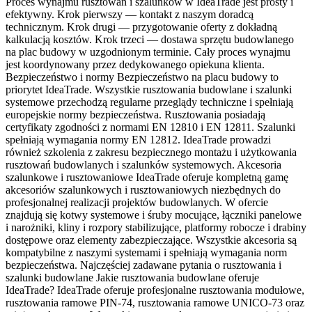
Proces wynajmu rusztowań i szalunków w IdeaTrade jest prosty i
efektywny. Krok pierwszy — kontakt z naszym doradcą
technicznym. Krok drugi — przygotowanie oferty z dokładną
kalkulacją kosztów. Krok trzeci — dostawa sprzętu budowlanego
na plac budowy w uzgodnionym terminie. Cały proces wynajmu
jest koordynowany przez dedykowanego opiekuna klienta.
Bezpieczeństwo i normy Bezpieczeństwo na placu budowy to
priorytet IdeaTrade. Wszystkie rusztowania budowlane i szalunki
systemowe przechodzą regularne przeglądy techniczne i spełniają
europejskie normy bezpieczeństwa. Rusztowania posiadają
certyfikaty zgodności z normami EN 12810 i EN 12811. Szalunki
spełniają wymagania normy EN 12812. IdeaTrade prowadzi
również szkolenia z zakresu bezpiecznego montażu i użytkowania
rusztowań budowlanych i szalunków systemowych. Akcesoria
szalunkowe i rusztowaniowe IdeaTrade oferuje kompletną gamę
akcesoriów szalunkowych i rusztowaniowych niezbędnych do
profesjonalnej realizacji projektów budowlanych. W ofercie
znajdują się kotwy systemowe i śruby mocujące, łączniki panelowe
i narożniki, kliny i rozpory stabilizujące, platformy robocze i drabiny
dostępowe oraz elementy zabezpieczające. Wszystkie akcesoria są
kompatybilne z naszymi systemami i spełniają wymagania norm
bezpieczeństwa. Najczęściej zadawane pytania o rusztowania i
szalunki budowlane Jakie rusztowania budowlane oferuje
IdeaTrade? IdeaTrade oferuje profesjonalne rusztowania modułowe,
rusztowania ramowe PIN-74, rusztowania ramowe UNICO-73 oraz