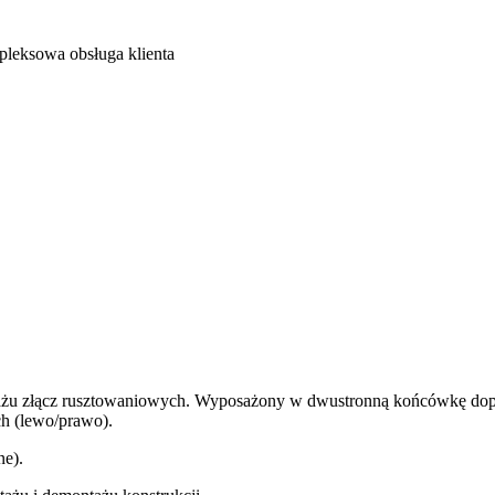
leksowa obsługa klienta
ażu złącz rusztowaniowych. Wyposażony w dwustronną końcówkę dop
h (lewo/prawo).
ne).