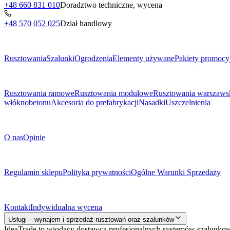
+48 660 831 010
Doradztwo techniczne, wycena
+48 570 052 025
Dział handlowy
Menu
Rusztowania
Szalunki
Ogrodzenia
Elementy używane
Pakiety promocy
Podkategorie
Rusztowania ramowe
Rusztowania modułowe
Rusztowania warszaws
włóknobetonu
Akcesoria do prefabrykacji
Nasadki
Uszczelnienia
O Firmie
O nas
Opinie
Dokumenty prawne
Regulamin sklepu
Polityka prywatności
Ogólne Warunki Sprzedaży
Kontakt
Kontakt
Indywidualna wycena
Usługi – wynajem i sprzedaż rusztowań oraz szalunków
IdeaTrade to wiodący dostawca profesjonalnych systemów szalunko