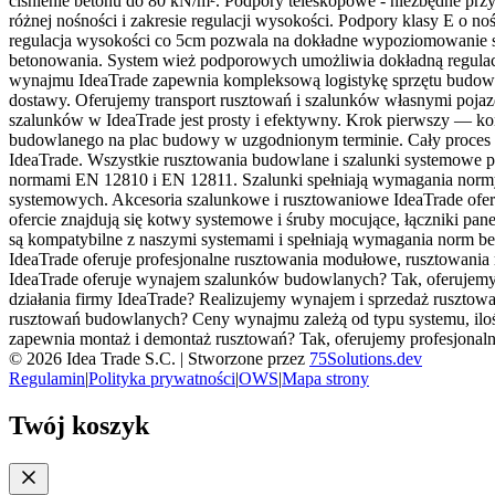
ciśnienie betonu do 80 kN/m². Podpory teleskopowe - niezbędne pr
różnej nośności i zakresie regulacji wysokości. Podpory klasy E o 
regulacja wysokości co 5cm pozwala na dokładne wypoziomowanie sz
betonowania. System wież podporowych umożliwia dokładną regulację
wynajmu IdeaTrade zapewnia kompleksową logistykę sprzętu budowl
dostawy. Oferujemy transport rusztowań i szalunków własnymi poja
szalunków w IdeaTrade jest prosty i efektywny. Krok pierwszy — ko
budowlanego na plac budowy w uzgodnionym terminie. Cały proces 
IdeaTrade. Wszystkie rusztowania budowlane i szalunki systemowe pr
normami EN 12810 i EN 12811. Szalunki spełniają wymagania normy
systemowych. Akcesoria szalunkowe i rusztowaniowe IdeaTrade ofer
ofercie znajdują się kotwy systemowe i śruby mocujące, łączniki pane
są kompatybilne z naszymi systemami i spełniają wymagania norm be
IdeaTrade oferuje profesjonalne rusztowania modułowe, rusztowan
IdeaTrade oferuje wynajem szalunków budowlanych? Tak, oferujemy w
działania firmy IdeaTrade? Realizujemy wynajem i sprzedaż rusztowań
rusztowań budowlanych? Ceny wynajmu zależą od typu systemu, ilośc
zapewnia montaż i demontaż rusztowań? Tak, oferujemy profesjona
©
2026
Idea Trade S.C. |
Stworzone przez
75Solutions.dev
Regulamin
|
Polityka prywatności
|
OWS
|
Mapa strony
Twój koszyk