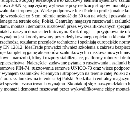
zy stropach: Podpory teleskopowe to kluczowy element systemów szal
nośności 30kN są najczęściej wybierane przy realizacji stropów mono
alunku stropowego. Wieże podporowe IdeaTrade to profesjonalne kon
 wysokości co 5 cm, oferuje nośność do 30 ton na wieżę i pozwala na
anego na terenie całej Polski. Centralny magazyn rusztowań i szalu
zdami, montaż i demontaż rusztowań przez wykwalifikowanych specjal
ntakt z naszym doradcą technicznym. Krok drugi — przygotowanie ofer
wynajmu jest koordynowany przez dedykowanego opiekuna klienta. Be
zechodzą regularne przeglądy techniczne i spełniają europejskie norm
 EN 12812. IdeaTrade prowadzi również szkolenia z zakresu bezpie
uje kompletną gamę akcesoriów szalunkowych i rusztowaniowych niez
lowe i narożniki, kliny i rozpory stabilizujące, platformy robocze i d
zpieczeństwa. Najczęściej zadawane pytania o rusztowania i szalunki
ia ramowe PIN-74, rusztowania ramowe UNICO-73 oraz wieże podporow
ynajem szalunków ściennych i stropowych na terenie całej Polski z d
 oraz szalunków na terenie całej Polski. Siedziba i centralny magazy
i sprzętu i czasu trwania wynajmu. Skontaktuj się z naszym działem
lny montaż i demontaż rusztowań przez wykwalifikowane ekipy monta