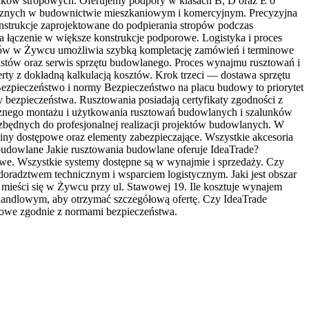
unków stropowych. Oferujemy podpory w klasach B, D oraz E o
litycznych w budownictwie mieszkaniowym i komercyjnym. Precyzyjna
strukcje zaprojektowane do podpierania stropów podczas
 łączenie w większe konstrukcje podporowe. Logistyka i proces
nków w Żywcu umożliwia szybką kompletację zamówień i terminowe
istów oraz serwis sprzętu budowlanego. Proces wynajmu rusztowań i
ty z dokładną kalkulacją kosztów. Krok trzeci — dostawa sprzętu
zpieczeństwo i normy Bezpieczeństwo na placu budowy to priorytet
y bezpieczeństwa. Rusztowania posiadają certyfikaty zgodności z
cznego montażu i użytkowania rusztowań budowlanych i szalunków
będnych do profesjonalnej realizacji projektów budowlanych. W
rabiny dostępowe oraz elementy zabezpieczające. Wszystkie akcesoria
 budowlane Jakie rusztowania budowlane oferuje IdeaTrade?
e. Wszystkie systemy dostępne są w wynajmie i sprzedaży. Czy
oradztwem technicznym i wsparciem logistycznym. Jaki jest obszar
n mieści się w Żywcu przy ul. Stawowej 19. Ile kosztuje wynajem
 handlowym, aby otrzymać szczegółową ofertę. Czy IdeaTrade
żowe zgodnie z normami bezpieczeństwa.