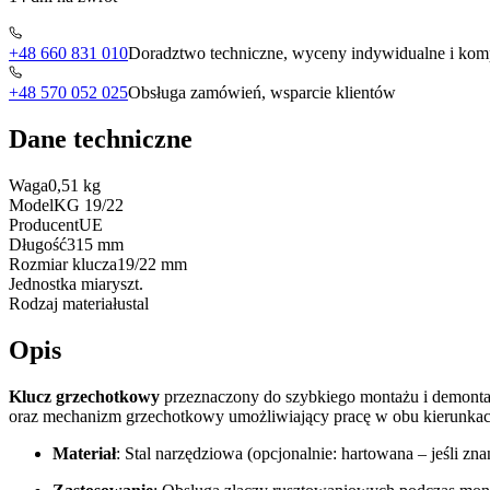
+48 660 831 010
Doradztwo techniczne, wyceny indywidualne i komp
+48 570 052 025
Obsługa zamówień, wsparcie klientów
Dane techniczne
Waga
0,51 kg
Model
KG 19/22
Producent
UE
Długość
315 mm
Rozmiar klucza
19/22 mm
Jednostka miary
szt.
Rodzaj materiału
stal
Opis
Klucz grzechotkowy
przeznaczony do szybkiego montażu i demont
oraz mechanizm grzechotkowy umożliwiający pracę w obu kierunkac
Materiał
: Stal narzędziowa (opcjonalnie: hartowana – jeśli zna