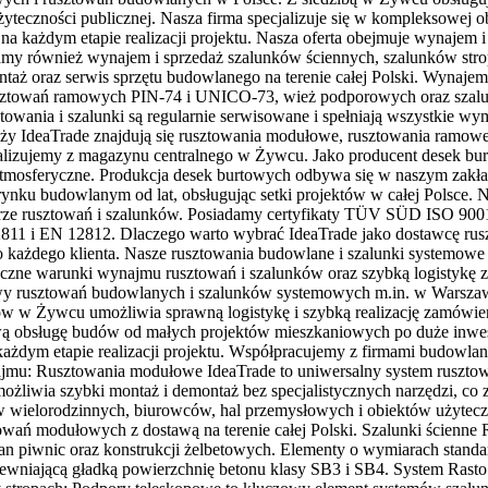
eczności publicznej. Nasza firma specjalizuje się w kompleksowej ob
zne na każdym etapie realizacji projektu. Nasza oferta obejmuje wyna
 również wynajem i sprzedaż szalunków ściennych, szalunków str
ntaż oraz serwis sprzętu budowlanego na terenie całej Polski. Wynaj
ztowań ramowych PIN-74 i UNICO-73, wież podporowych oraz szalunk
ztowania i szalunki są regularnie serwisowane i spełniają wszystkie
IdeaTrade znajdują się rusztowania modułowe, rusztowania ramowe, 
alizujemy z magazynu centralnego w Żywcu. Jako producent desek bu
i atmosferyczne. Produkcja desek burtowych odbywa się w naszym zak
 rynku budowlanym od lat, obsługując setki projektów w całej Polsce.
rze rusztowań i szalunków. Posiadamy certyfikaty TÜV SÜD ISO 9001 
2811 i EN 12812. Dlaczego warto wybrać IdeaTrade jako dostawcę ru
 każdego klienta. Nasze rusztowania budowlane i szalunki systemowe
yczne warunki wynajmu rusztowań i szalunków oraz szybką logistykę 
tawy rusztowań budowlanych i szalunków systemowych m.in. w Warsza
ów w Żywcu umożliwia sprawną logistykę i szybką realizację zamówie
eksową obsługę budów od małych projektów mieszkaniowych po duże in
każdym etapie realizacji projektu. Współpracujemy z firmami budowla
jmu: Rusztowania modułowe IdeaTrade to uniwersalny system rusztow
iwia szybki montaż i demontaż bez specjalistycznych narzędzi, co z
 wielorodzinnych, biurowców, hal przemysłowych i obiektów użytecz
ń modułowych z dostawą na terenie całej Polski. Szalunki ścienne 
an piwnic oraz konstrukcji żelbetowych. Elementy o wymiarach stan
ewniającą gładką powierzchnię betonu klasy SB3 i SB4. System Rasto 