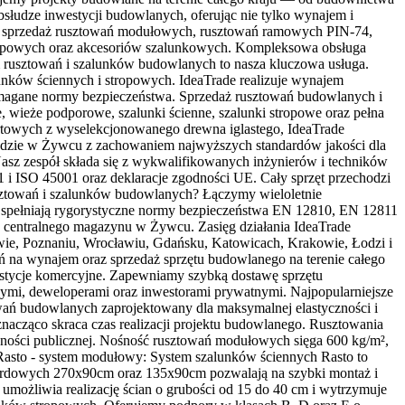
słudze inwestycji budowlanych, oferując nie tylko wynajem i
jem i sprzedaż rusztowań modułowych, rusztowań ramowych PIN-74,
opowych oraz akcesoriów szalunkowych. Kompleksowa obsługa
em rusztowań i szalunków budowlanych to nasza kluczowa usługa.
ów ściennych i stropowych. IdeaTrade realizuje wynajem
 wymagane normy bezpieczeństwa. Sprzedaż rusztowań budowlanych i
wieże podporowe, szalunki ścienne, szalunki stropowe oraz pełna
rtowych z wyselekcjonowanego drewna iglastego, IdeaTrade
ładzie w Żywcu z zachowaniem najwyższych standardów jakości dla
 Nasz zespół składa się z wykwalifikowanych inżynierów i techników
i ISO 45001 oraz deklaracje zgodności UE. Cały sprzęt przechodzi
sztowań i szalunków budowlanych? Łączymy wieloletnie
 spełniają rygorystyczne normy bezpieczeństwa EN 12810, EN 12811
z centralnego magazynu w Żywcu. Zasięg działania IdeaTrade
wie, Poznaniu, Wrocławiu, Gdańsku, Katowicach, Krakowie, Łodzi i
ń na wynajem oraz sprzedaż sprzętu budowlanego na terenie całego
westycje komercyjne. Zapewniamy szybką dostawę sprzętu
nymi, deweloperami oraz inwestorami prywatnymi. Najpopularniejsze
ań budowlanych zaprojektowany dla maksymalnej elastyczności i
nacząco skraca czas realizacji projektu budowlanego. Rusztowania
ności publicznej. Nośność rusztowań modułowych sięga 600 kg/m²,
Rasto - system modułowy: System szalunków ściennych Rasto to
dardowych 270x90cm oraz 135x90cm pozwalają na szybki montaż i
umożliwia realizację ścian o grubości od 15 do 40 cm i wytrzymuje