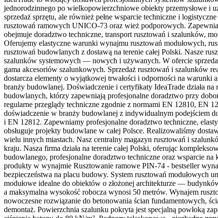
jednorodzinnego po wielkopowierzchniowe obiekty przemysłowe i użyt
sprzedaż sprzętu, ale również pełne wsparcie techniczne i logistyc
rusztowań ramowych UNICO-73 oraz wież podporowych. Zapewniamy
obejmuje doradztwo techniczne, transport rusztowań i szalunków, mo
Oferujemy elastyczne warunki wynajmu rusztowań modułowych, rus
rusztowań budowlanych z dostawą na terenie całej Polski. Nasze rus
szalunków systemowych — nowych i używanych. W ofercie sprzedaży 
gama akcesoriów szalunkowych. Sprzedaż rusztowań i szalunków re
dostarcza elementy o wyjątkowej trwałości i odporności na warunk
branży budowlanej. Doświadczenie i certyfikaty IdeaTrade działa na
budowlanych, którzy zapewniają profesjonalne doradztwo przy dobo
regularne przeglądy techniczne zgodnie z normami EN 12810, EN 1
doświadczenie w branży budowlanej z indywidualnym podejściem do
i EN 12812. Zapewniamy profesjonalne doradztwo techniczne, elast
obsługuje projekty budowlane w całej Polsce. Realizowaliśmy dos
wielu innych miastach. Nasz centralny magazyn rusztowań i szalunk
kraju. Nasza firma działa na terenie całej Polski, oferując kompl
budowlanego, profesjonalne doradztwo techniczne oraz wsparcie na 
produkty w wynajmie Rusztowanie ramowe PIN-74 - bestseller wyna
bezpieczeństwa na placu budowy. System rusztowań modułowych umożl
modułowe idealne do obiektów o złożonej architekturze — budynków
a maksymalna wysokość robocza wynosi 50 metrów. Wynajem rusztowa
nowoczesne rozwiązanie do betonowania ścian fundamentowych, ści
demontaż. Powierzchnia szalunku pokryta jest specjalną powłoką zap