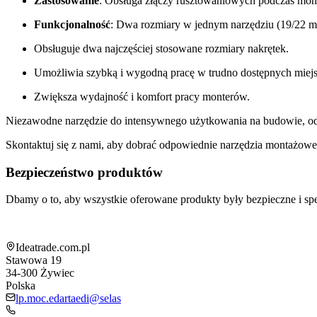
Zastosowanie
: Obsługa złączy rusztowaniowych podczas mont
Funkcjonalność
: Dwa rozmiary w jednym narzędziu (19/22
Obsługuje dwa najczęściej stosowane rozmiary nakrętek.
Umożliwia szybką i wygodną pracę w trudno dostępnych miejs
Zwiększa wydajność i komfort pracy monterów.
Niezawodne narzędzie do intensywnego użytkowania na budowie, o
Skontaktuj się z nami, aby dobrać odpowiednie narzędzia montażow
Bezpieczeństwo produktów
Dbamy o to, aby wszystkie oferowane produkty były bezpieczne i 
Informacja o sklepie
Ideatrade.com.pl
Stawowa 19
34-300
Żywiec
Polska
lp.moc.edartaedi@selas