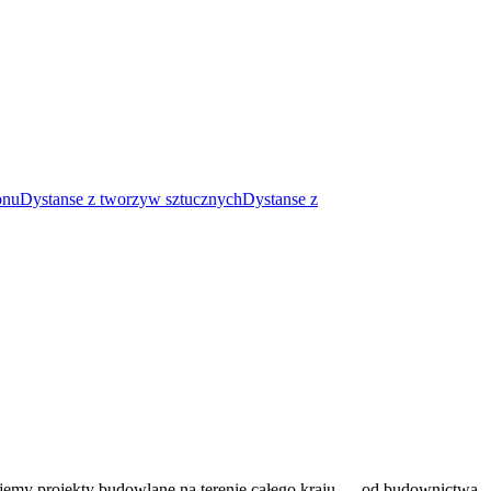
onu
Dystanse z tworzyw sztucznych
Dystanse z
jemy projekty budowlane na terenie całego kraju — od budownictwa