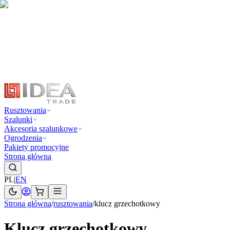
Rusztowania
Szalunki
Akcesoria szalunkowe
Ogrodzenia
Pakiety promocyjne
Strona główna
PL
|
EN
Strona główna
/
rusztowania
/
klucz grzechotkowy
Klucz grzechotkowy