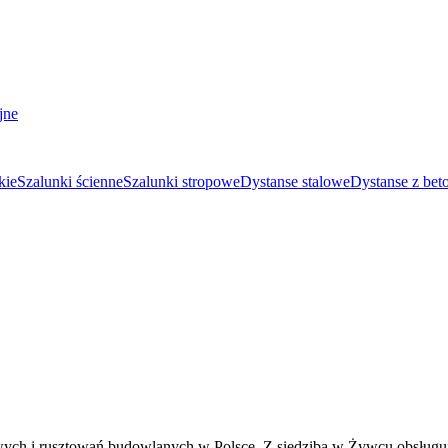
jne
kie
Szalunki ścienne
Szalunki stropowe
Dystanse stalowe
Dystanse z bet
wych i rusztowań budowlanych w Polsce. Z siedzibą w Żywcu obsługu