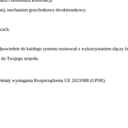
ażu i demontażu konstrukcji.
 mm), mechanizm grzechotkowy dwukierunkowy.
cach.
dpowiednie do każdego systemu rusztowań z wykorzystaniem złączy 
e do Twojego zespołu.
spełniały wymagania Rozporządzenia UE 2023/988 (GPSR).