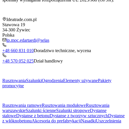
Informacja o sklepie
Ideatrade.com.pl
Stawowa 19
34-300
Żywiec
Polska
lp.moc.edartaedi@selas
+48 660 831 010
Doradztwo techniczne, wycena
+48 570 052 025
Dział handlowy
Menu
Rusztowania
Szalunki
Ogrodzenia
Elementy używane
Pakiety
promocyjne
Podkategorie
Rusztowania ramowe
Rusztowania modułowe
Rusztowania
warszawskie
Szalunki ścienne
Szalunki stropowe
Dystanse
stalowe
Dystanse z betonu
Dystanse z tworzyw sztucznych
Dystanse
z włóknobetonu
Akcesoria do prefabrykacji
Nasadki
Uszczelnienia