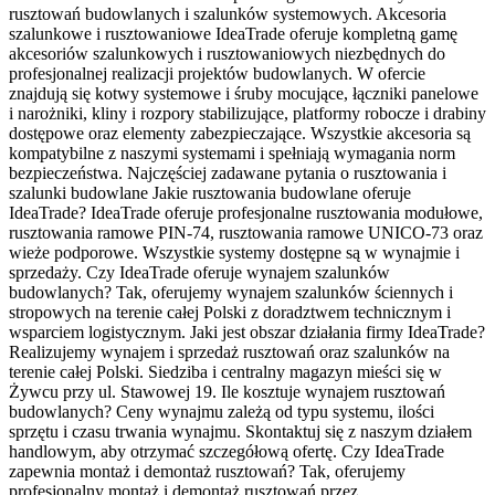
rusztowań budowlanych i szalunków systemowych. Akcesoria
szalunkowe i rusztowaniowe IdeaTrade oferuje kompletną gamę
akcesoriów szalunkowych i rusztowaniowych niezbędnych do
profesjonalnej realizacji projektów budowlanych. W ofercie
znajdują się kotwy systemowe i śruby mocujące, łączniki panelowe
i narożniki, kliny i rozpory stabilizujące, platformy robocze i drabiny
dostępowe oraz elementy zabezpieczające. Wszystkie akcesoria są
kompatybilne z naszymi systemami i spełniają wymagania norm
bezpieczeństwa. Najczęściej zadawane pytania o rusztowania i
szalunki budowlane Jakie rusztowania budowlane oferuje
IdeaTrade? IdeaTrade oferuje profesjonalne rusztowania modułowe,
rusztowania ramowe PIN-74, rusztowania ramowe UNICO-73 oraz
wieże podporowe. Wszystkie systemy dostępne są w wynajmie i
sprzedaży. Czy IdeaTrade oferuje wynajem szalunków
budowlanych? Tak, oferujemy wynajem szalunków ściennych i
stropowych na terenie całej Polski z doradztwem technicznym i
wsparciem logistycznym. Jaki jest obszar działania firmy IdeaTrade?
Realizujemy wynajem i sprzedaż rusztowań oraz szalunków na
terenie całej Polski. Siedziba i centralny magazyn mieści się w
Żywcu przy ul. Stawowej 19. Ile kosztuje wynajem rusztowań
budowlanych? Ceny wynajmu zależą od typu systemu, ilości
sprzętu i czasu trwania wynajmu. Skontaktuj się z naszym działem
handlowym, aby otrzymać szczegółową ofertę. Czy IdeaTrade
zapewnia montaż i demontaż rusztowań? Tak, oferujemy
profesjonalny montaż i demontaż rusztowań przez