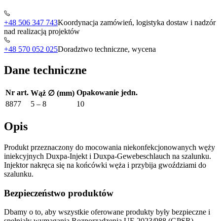
+48 506 347 743
Koordynacja zamówień, logistyka dostaw i nadzór
nad realizacją projektów
+48 570 052 025
Doradztwo techniczne, wycena
Dane techniczne
Nr art.
Opakowanie jedn.
Wąż ∅ (mm)
8877
5 – 8
10
Opis
Produkt przeznaczony do mocowania niekonfekcjonowanych węży
iniekcyjnych Duxpa-Injekt i Duxpa-Gewebeschlauch na szalunku.
Injektor nakręca się na końcówki węża i przybija gwoździami do
szalunku.
Bezpieczeństwo produktów
Dbamy o to, aby wszystkie oferowane produkty były bezpieczne i
spełniały wymagania Rozporządzenia UE 2023/988 (GPSR).