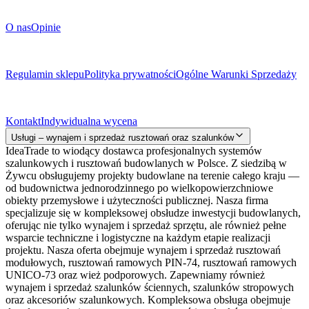
O Firmie
O nas
Opinie
Dokumenty prawne
Regulamin sklepu
Polityka prywatności
Ogólne Warunki Sprzedaży
Kontakt
Kontakt
Indywidualna wycena
Usługi – wynajem i sprzedaż rusztowań oraz szalunków
IdeaTrade to wiodący dostawca profesjonalnych systemów
szalunkowych i rusztowań budowlanych w Polsce. Z siedzibą w
Żywcu obsługujemy projekty budowlane na terenie całego kraju —
od budownictwa jednorodzinnego po wielkopowierzchniowe
obiekty przemysłowe i użyteczności publicznej. Nasza firma
specjalizuje się w kompleksowej obsłudze inwestycji budowlanych,
oferując nie tylko wynajem i sprzedaż sprzętu, ale również pełne
wsparcie techniczne i logistyczne na każdym etapie realizacji
projektu. Nasza oferta obejmuje wynajem i sprzedaż rusztowań
modułowych, rusztowań ramowych PIN-74, rusztowań ramowych
UNICO-73 oraz wież podporowych. Zapewniamy również
wynajem i sprzedaż szalunków ściennych, szalunków stropowych
oraz akcesoriów szalunkowych. Kompleksowa obsługa obejmuje