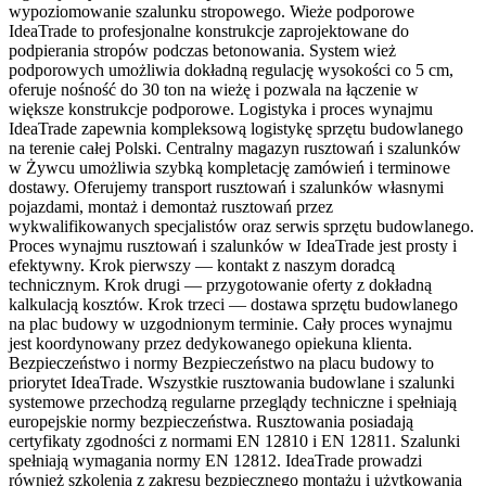
wypoziomowanie szalunku stropowego. Wieże podporowe
IdeaTrade to profesjonalne konstrukcje zaprojektowane do
podpierania stropów podczas betonowania. System wież
podporowych umożliwia dokładną regulację wysokości co 5 cm,
oferuje nośność do 30 ton na wieżę i pozwala na łączenie w
większe konstrukcje podporowe. Logistyka i proces wynajmu
IdeaTrade zapewnia kompleksową logistykę sprzętu budowlanego
na terenie całej Polski. Centralny magazyn rusztowań i szalunków
w Żywcu umożliwia szybką kompletację zamówień i terminowe
dostawy. Oferujemy transport rusztowań i szalunków własnymi
pojazdami, montaż i demontaż rusztowań przez
wykwalifikowanych specjalistów oraz serwis sprzętu budowlanego.
Proces wynajmu rusztowań i szalunków w IdeaTrade jest prosty i
efektywny. Krok pierwszy — kontakt z naszym doradcą
technicznym. Krok drugi — przygotowanie oferty z dokładną
kalkulacją kosztów. Krok trzeci — dostawa sprzętu budowlanego
na plac budowy w uzgodnionym terminie. Cały proces wynajmu
jest koordynowany przez dedykowanego opiekuna klienta.
Bezpieczeństwo i normy Bezpieczeństwo na placu budowy to
priorytet IdeaTrade. Wszystkie rusztowania budowlane i szalunki
systemowe przechodzą regularne przeglądy techniczne i spełniają
europejskie normy bezpieczeństwa. Rusztowania posiadają
certyfikaty zgodności z normami EN 12810 i EN 12811. Szalunki
spełniają wymagania normy EN 12812. IdeaTrade prowadzi
również szkolenia z zakresu bezpiecznego montażu i użytkowania