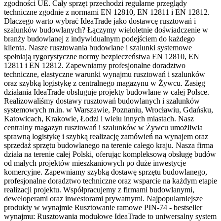
zgodności UE. Cały sprzęt przechodzi regularne przeglądy
techniczne zgodnie z normami EN 12810, EN 12811 i EN 12812.
Dlaczego warto wybrać IdeaTrade jako dostawcę rusztowań i
szalunków budowlanych? Łączymy wieloletnie doświadczenie w
branży budowlanej z indywidualnym podejściem do każdego
klienta. Nasze rusztowania budowlane i szalunki systemowe
spełniają rygorystyczne normy bezpieczeństwa EN 12810, EN
12811 i EN 12812. Zapewniamy profesjonalne doradztwo
techniczne, elastyczne warunki wynajmu rusztowań i szalunków
oraz szybką logistykę z centralnego magazynu w Żywcu. Zasięg
działania IdeaTrade obsługuje projekty budowlane w całej Polsce.
Realizowaliśmy dostawy rusztowań budowlanych i szalunków
systemowych m.in. w Warszawie, Poznaniu, Wrocławiu, Gdańsku,
Katowicach, Krakowie, Łodzi i wielu innych miastach. Nasz
centralny magazyn rusztowań i szalunków w Żywcu umożliwia
sprawną logistykę i szybką realizację zamówień na wynajem oraz
sprzedaż sprzętu budowlanego na terenie całego kraju. Nasza firma
działa na terenie całej Polski, oferując kompleksową obsługę budów
od małych projektów mieszkaniowych po duże inwestycje
komercyjne. Zapewniamy szybką dostawę sprzętu budowlanego,
profesjonalne doradztwo techniczne oraz wsparcie na każdym etapie
realizacji projektu. Współpracujemy z firmami budowlanymi,
deweloperami oraz inwestorami prywatnymi. Najpopularniejsze
produkty w wynajmie Rusztowanie ramowe PIN-74 - bestseller
wynajmu: Rusztowania modułowe IdeaTrade to uniwersalny system