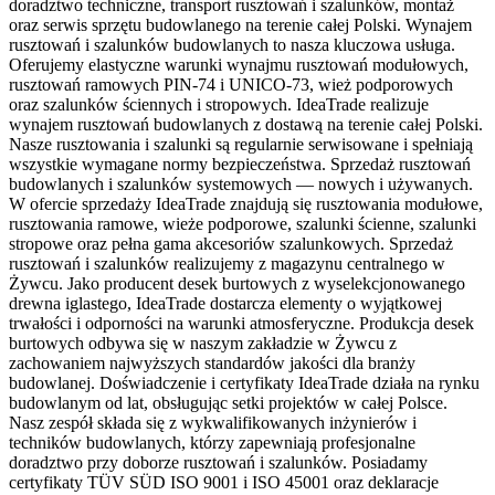
doradztwo techniczne, transport rusztowań i szalunków, montaż
oraz serwis sprzętu budowlanego na terenie całej Polski. Wynajem
rusztowań i szalunków budowlanych to nasza kluczowa usługa.
Oferujemy elastyczne warunki wynajmu rusztowań modułowych,
rusztowań ramowych PIN-74 i UNICO-73, wież podporowych
oraz szalunków ściennych i stropowych. IdeaTrade realizuje
wynajem rusztowań budowlanych z dostawą na terenie całej Polski.
Nasze rusztowania i szalunki są regularnie serwisowane i spełniają
wszystkie wymagane normy bezpieczeństwa. Sprzedaż rusztowań
budowlanych i szalunków systemowych — nowych i używanych.
W ofercie sprzedaży IdeaTrade znajdują się rusztowania modułowe,
rusztowania ramowe, wieże podporowe, szalunki ścienne, szalunki
stropowe oraz pełna gama akcesoriów szalunkowych. Sprzedaż
rusztowań i szalunków realizujemy z magazynu centralnego w
Żywcu. Jako producent desek burtowych z wyselekcjonowanego
drewna iglastego, IdeaTrade dostarcza elementy o wyjątkowej
trwałości i odporności na warunki atmosferyczne. Produkcja desek
burtowych odbywa się w naszym zakładzie w Żywcu z
zachowaniem najwyższych standardów jakości dla branży
budowlanej. Doświadczenie i certyfikaty IdeaTrade działa na rynku
budowlanym od lat, obsługując setki projektów w całej Polsce.
Nasz zespół składa się z wykwalifikowanych inżynierów i
techników budowlanych, którzy zapewniają profesjonalne
doradztwo przy doborze rusztowań i szalunków. Posiadamy
certyfikaty TÜV SÜD ISO 9001 i ISO 45001 oraz deklaracje