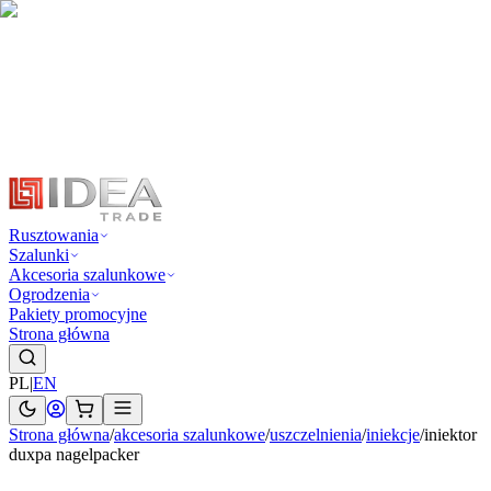
Rusztowania
Szalunki
Akcesoria szalunkowe
Ogrodzenia
Pakiety promocyjne
Strona główna
PL
|
EN
Strona główna
/
akcesoria szalunkowe
/
uszczelnienia
/
iniekcje
/
iniektor
duxpa nagelpacker