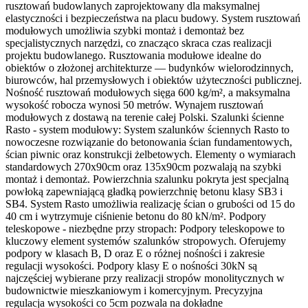
rusztowań budowlanych zaprojektowany dla maksymalnej
elastyczności i bezpieczeństwa na placu budowy. System rusztowań
modułowych umożliwia szybki montaż i demontaż bez
specjalistycznych narzędzi, co znacząco skraca czas realizacji
projektu budowlanego. Rusztowania modułowe idealne do
obiektów o złożonej architekturze — budynków wielorodzinnych,
biurowców, hal przemysłowych i obiektów użyteczności publicznej.
Nośność rusztowań modułowych sięga 600 kg/m², a maksymalna
wysokość robocza wynosi 50 metrów. Wynajem rusztowań
modułowych z dostawą na terenie całej Polski. Szalunki ścienne
Rasto - system modułowy: System szalunków ściennych Rasto to
nowoczesne rozwiązanie do betonowania ścian fundamentowych,
ścian piwnic oraz konstrukcji żelbetowych. Elementy o wymiarach
standardowych 270x90cm oraz 135x90cm pozwalają na szybki
montaż i demontaż. Powierzchnia szalunku pokryta jest specjalną
powłoką zapewniającą gładką powierzchnię betonu klasy SB3 i
SB4. System Rasto umożliwia realizację ścian o grubości od 15 do
40 cm i wytrzymuje ciśnienie betonu do 80 kN/m². Podpory
teleskopowe - niezbędne przy stropach: Podpory teleskopowe to
kluczowy element systemów szalunków stropowych. Oferujemy
podpory w klasach B, D oraz E o różnej nośności i zakresie
regulacji wysokości. Podpory klasy E o nośności 30kN są
najczęściej wybierane przy realizacji stropów monolitycznych w
budownictwie mieszkaniowym i komercyjnym. Precyzyjna
regulacja wysokości co 5cm pozwala na dokładne