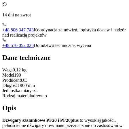
14 dni na zwrot
+48 506 347 743
Koordynacja zamówień, logistyka dostaw i nadzór
nad realizacją projektów
+48 570 052 025
Doradztwo techniczne, wycena
Dane techniczne
Waga
9,12 kg
Model
190
Producent
UE
Długość
1900 mm
Jednostka miary
szt.
Rodzaj materiału
drewno
Opis
Dźwigary szalunkowe PF20 i PF20plus
to wysokiej jakości,
pełnościenne dźwigary drewniane przeznaczone do zastosowań w