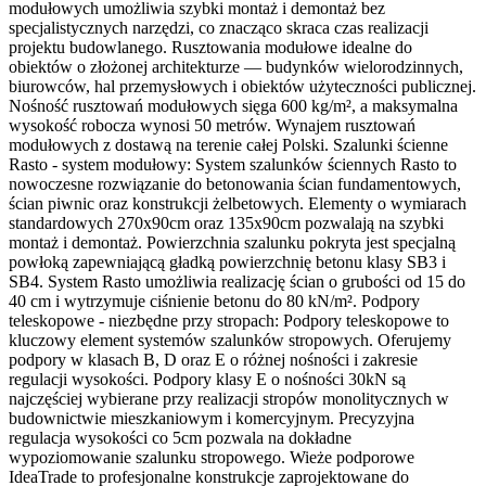
modułowych umożliwia szybki montaż i demontaż bez
specjalistycznych narzędzi, co znacząco skraca czas realizacji
projektu budowlanego. Rusztowania modułowe idealne do
obiektów o złożonej architekturze — budynków wielorodzinnych,
biurowców, hal przemysłowych i obiektów użyteczności publicznej.
Nośność rusztowań modułowych sięga 600 kg/m², a maksymalna
wysokość robocza wynosi 50 metrów. Wynajem rusztowań
modułowych z dostawą na terenie całej Polski. Szalunki ścienne
Rasto - system modułowy: System szalunków ściennych Rasto to
nowoczesne rozwiązanie do betonowania ścian fundamentowych,
ścian piwnic oraz konstrukcji żelbetowych. Elementy o wymiarach
standardowych 270x90cm oraz 135x90cm pozwalają na szybki
montaż i demontaż. Powierzchnia szalunku pokryta jest specjalną
powłoką zapewniającą gładką powierzchnię betonu klasy SB3 i
SB4. System Rasto umożliwia realizację ścian o grubości od 15 do
40 cm i wytrzymuje ciśnienie betonu do 80 kN/m². Podpory
teleskopowe - niezbędne przy stropach: Podpory teleskopowe to
kluczowy element systemów szalunków stropowych. Oferujemy
podpory w klasach B, D oraz E o różnej nośności i zakresie
regulacji wysokości. Podpory klasy E o nośności 30kN są
najczęściej wybierane przy realizacji stropów monolitycznych w
budownictwie mieszkaniowym i komercyjnym. Precyzyjna
regulacja wysokości co 5cm pozwala na dokładne
wypoziomowanie szalunku stropowego. Wieże podporowe
IdeaTrade to profesjonalne konstrukcje zaprojektowane do