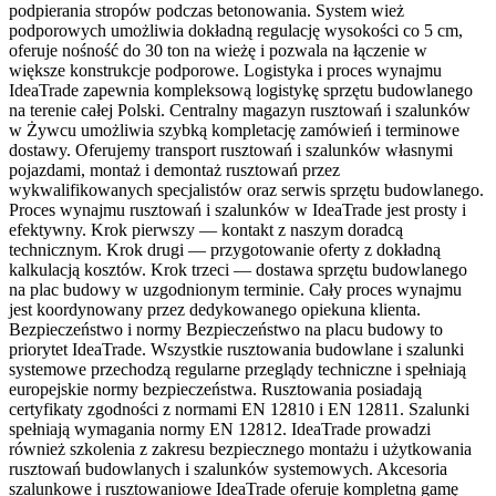
podpierania stropów podczas betonowania. System wież
podporowych umożliwia dokładną regulację wysokości co 5 cm,
oferuje nośność do 30 ton na wieżę i pozwala na łączenie w
większe konstrukcje podporowe. Logistyka i proces wynajmu
IdeaTrade zapewnia kompleksową logistykę sprzętu budowlanego
na terenie całej Polski. Centralny magazyn rusztowań i szalunków
w Żywcu umożliwia szybką kompletację zamówień i terminowe
dostawy. Oferujemy transport rusztowań i szalunków własnymi
pojazdami, montaż i demontaż rusztowań przez
wykwalifikowanych specjalistów oraz serwis sprzętu budowlanego.
Proces wynajmu rusztowań i szalunków w IdeaTrade jest prosty i
efektywny. Krok pierwszy — kontakt z naszym doradcą
technicznym. Krok drugi — przygotowanie oferty z dokładną
kalkulacją kosztów. Krok trzeci — dostawa sprzętu budowlanego
na plac budowy w uzgodnionym terminie. Cały proces wynajmu
jest koordynowany przez dedykowanego opiekuna klienta.
Bezpieczeństwo i normy Bezpieczeństwo na placu budowy to
priorytet IdeaTrade. Wszystkie rusztowania budowlane i szalunki
systemowe przechodzą regularne przeglądy techniczne i spełniają
europejskie normy bezpieczeństwa. Rusztowania posiadają
certyfikaty zgodności z normami EN 12810 i EN 12811. Szalunki
spełniają wymagania normy EN 12812. IdeaTrade prowadzi
również szkolenia z zakresu bezpiecznego montażu i użytkowania
rusztowań budowlanych i szalunków systemowych. Akcesoria
szalunkowe i rusztowaniowe IdeaTrade oferuje kompletną gamę