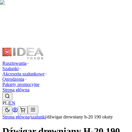
Rusztowania
Szalunki
Akcesoria szalunkowe
Ogrodzenia
Pakiety promocyjne
Strona główna
PL
|
EN
Strona główna
/
szalunki
/
dźwigar drewniany h-20 190 okuty
Dźwigar drewniany H-20 190