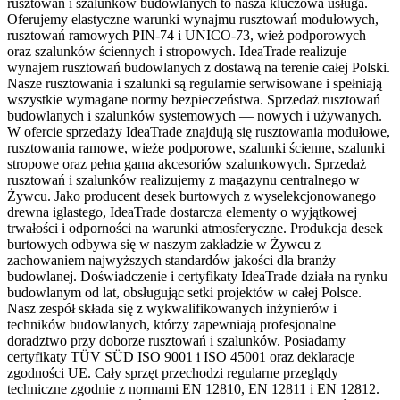
rusztowań i szalunków budowlanych to nasza kluczowa usługa.
Oferujemy elastyczne warunki wynajmu rusztowań modułowych,
rusztowań ramowych PIN-74 i UNICO-73, wież podporowych
oraz szalunków ściennych i stropowych. IdeaTrade realizuje
wynajem rusztowań budowlanych z dostawą na terenie całej Polski.
Nasze rusztowania i szalunki są regularnie serwisowane i spełniają
wszystkie wymagane normy bezpieczeństwa. Sprzedaż rusztowań
budowlanych i szalunków systemowych — nowych i używanych.
W ofercie sprzedaży IdeaTrade znajdują się rusztowania modułowe,
rusztowania ramowe, wieże podporowe, szalunki ścienne, szalunki
stropowe oraz pełna gama akcesoriów szalunkowych. Sprzedaż
rusztowań i szalunków realizujemy z magazynu centralnego w
Żywcu. Jako producent desek burtowych z wyselekcjonowanego
drewna iglastego, IdeaTrade dostarcza elementy o wyjątkowej
trwałości i odporności na warunki atmosferyczne. Produkcja desek
burtowych odbywa się w naszym zakładzie w Żywcu z
zachowaniem najwyższych standardów jakości dla branży
budowlanej. Doświadczenie i certyfikaty IdeaTrade działa na rynku
budowlanym od lat, obsługując setki projektów w całej Polsce.
Nasz zespół składa się z wykwalifikowanych inżynierów i
techników budowlanych, którzy zapewniają profesjonalne
doradztwo przy doborze rusztowań i szalunków. Posiadamy
certyfikaty TÜV SÜD ISO 9001 i ISO 45001 oraz deklaracje
zgodności UE. Cały sprzęt przechodzi regularne przeglądy
techniczne zgodnie z normami EN 12810, EN 12811 i EN 12812.