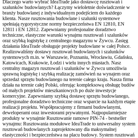
Dlaczego warto wybrać IdeaTrade jako dostawcę rusztowań i
szalunków budowlanych? Łączymy wieloletnie doświadczenie w
branży budowlanej z indywidualnym podejściem do każdego
klienta. Nasze rusztowania budowlane i szalunki systemowe
spełniają rygorystyczne normy bezpieczeństwa EN 12810, EN
12811 i EN 12812. Zapewniamy profesjonalne doradztwo
techniczne, elastyczne warunki wynajmu rusztowań i szalunków
oraz szybką logistykę z centralnego magazynu w Żywcu. Zasięg
działania IdeaTrade obsługuje projekty budowlane w całej Polsce.
Realizowaliśmy dostawy rusztowań budowlanych i szalunków
systemowych m.in. w Warszawie, Poznaniu, Wrocławiu, Gdańsku,
Katowicach, Krakowie, Łodzi i wielu innych miastach. Nasz
centralny magazyn rusztowań i szalunków w Żywcu umożliwia
sprawną logistykę i szybką realizację zamówień na wynajem oraz
sprzedaż sprzętu budowlanego na terenie całego kraju. Nasza firma
działa na terenie całej Polski, oferując kompleksową obsługę budów
od małych projektów mieszkaniowych po duże inwestycje
komercyjne. Zapewniamy szybką dostawę sprzętu budowlanego,
profesjonalne doradztwo techniczne oraz wsparcie na każdym etapie
realizacji projektu. Współpracujemy z firmami budowlanymi,
deweloperami oraz inwestorami prywatnymi. Najpopularniejsze
produkty w wynajmie Rusztowanie ramowe PIN-74 - bestseller
wynajmu: Rusztowania modułowe IdeaTrade to uniwersalny system
rusztowań budowlanych zaprojektowany dla maksymalnej
elastyczności i bezpieczeństwa na placu budowy. System rusztowań