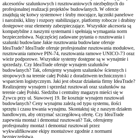
akcesoriów szalunkowych i rusztowaniowych niezbędnych do
profesjonalnej realizacji projektów budowlanych. W ofercie
znajdują się kotwy systemowe i śruby mocujące, łączniki panelowe
i narożniki, kliny i rozpory stabilizujące, platformy robocze i drabiny
dostępowe oraz elementy zabezpieczające. Wszystkie akcesoria są
kompatybilne z naszymi systemami i spełniają wymagania norm
bezpieczeństwa. Najczęściej zadawane pytania o rusztowania i
szalunki budowlane Jakie rusztowania budowlane oferuje
IdeaTrade? IdeaTrade oferuje profesjonalne rusztowania modułowe,
rusztowania ramowe PIN-74, rusztowania ramowe UNICO-73 oraz
wieże podporowe. Wszystkie systemy dostępne są w wynajmie i
sprzedaży. Czy IdeaTrade oferuje wynajem szalunków
budowlanych? Tak, oferujemy wynajem szalunków ściennych i
stropowych na terenie całej Polski z doradztwem technicznym i
wsparciem logistycznym. Jaki jest obszar działania firmy IdeaTrade?
Realizujemy wynajem i sprzedaż rusztowań oraz szalunków na
terenie całej Polski. Siedziba i centralny magazyn mieści się w
Żywcu przy ul. Stawowej 19. Ile kosztuje wynajem rusztowań
budowlanych? Ceny wynajmu zależą od typu systemu, ilości
sprzętu i czasu trwania wynajmu. Skontaktuj się z naszym działem
handlowym, aby otrzymać szczegółową ofertę. Czy IdeaTrade
zapewnia montaż i demontaż rusztowań? Tak, oferujemy
profesjonalny montaż i demontaż rusztowań przez
wykwalifikowane ekipy montażowe zgodnie z normami
bezpieczeństwa.