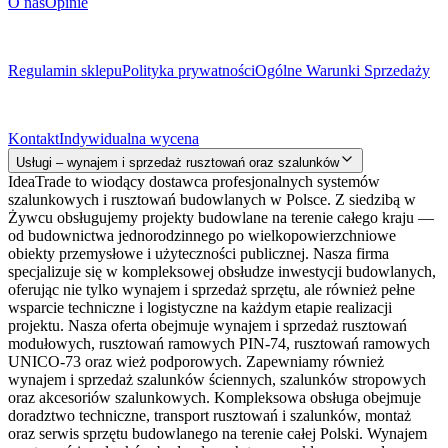
O nas
Opinie
Dokumenty prawne
Regulamin sklepu
Polityka prywatności
Ogólne Warunki Sprzedaży
Kontakt
Kontakt
Indywidualna wycena
Usługi – wynajem i sprzedaż rusztowań oraz szalunków
IdeaTrade to wiodący dostawca profesjonalnych systemów
szalunkowych i rusztowań budowlanych w Polsce. Z siedzibą w
Żywcu obsługujemy projekty budowlane na terenie całego kraju —
od budownictwa jednorodzinnego po wielkopowierzchniowe
obiekty przemysłowe i użyteczności publicznej. Nasza firma
specjalizuje się w kompleksowej obsłudze inwestycji budowlanych,
oferując nie tylko wynajem i sprzedaż sprzętu, ale również pełne
wsparcie techniczne i logistyczne na każdym etapie realizacji
projektu. Nasza oferta obejmuje wynajem i sprzedaż rusztowań
modułowych, rusztowań ramowych PIN-74, rusztowań ramowych
UNICO-73 oraz wież podporowych. Zapewniamy również
wynajem i sprzedaż szalunków ściennych, szalunków stropowych
oraz akcesoriów szalunkowych. Kompleksowa obsługa obejmuje
doradztwo techniczne, transport rusztowań i szalunków, montaż
oraz serwis sprzętu budowlanego na terenie całej Polski. Wynajem