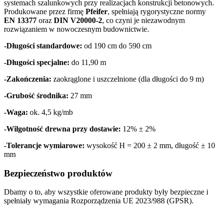
systemach szalunkowych przy realizacjach konstrukcji betonowych.
Produkowane przez firmę
Pfeifer
, spełniają rygorystyczne normy
EN 13377
oraz
DIN V20000-2
, co czyni je niezawodnym
rozwiązaniem w nowoczesnym budownictwie.
-Długości standardowe:
od 190 cm do 590 cm
-Długości specjalne:
do 11,90 m
-Zakończenia:
zaokrąglone i uszczelnione (dla długości do 9 m)
-Grubość środnika:
27 mm
-Waga:
ok. 4,5 kg/mb
-Wilgotność drewna przy dostawie:
12% ± 2%
-Tolerancje wymiarowe:
wysokość H = 200 ± 2 mm, długość ± 10
mm
Bezpieczeństwo produktów
Dbamy o to, aby wszystkie oferowane produkty były bezpieczne i
spełniały wymagania Rozporządzenia UE 2023/988 (GPSR).
Informacja o sklepie