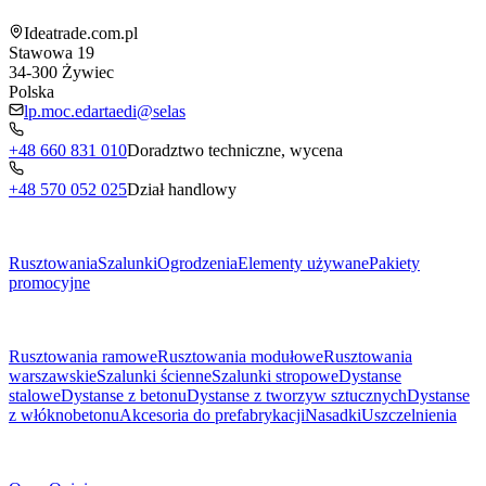
Ideatrade.com.pl
Stawowa 19
34-300
Żywiec
Polska
lp.moc.edartaedi@selas
+48 660 831 010
Doradztwo techniczne, wycena
+48 570 052 025
Dział handlowy
Menu
Rusztowania
Szalunki
Ogrodzenia
Elementy używane
Pakiety
promocyjne
Podkategorie
Rusztowania ramowe
Rusztowania modułowe
Rusztowania
warszawskie
Szalunki ścienne
Szalunki stropowe
Dystanse
stalowe
Dystanse z betonu
Dystanse z tworzyw sztucznych
Dystanse
z włóknobetonu
Akcesoria do prefabrykacji
Nasadki
Uszczelnienia
O Firmie