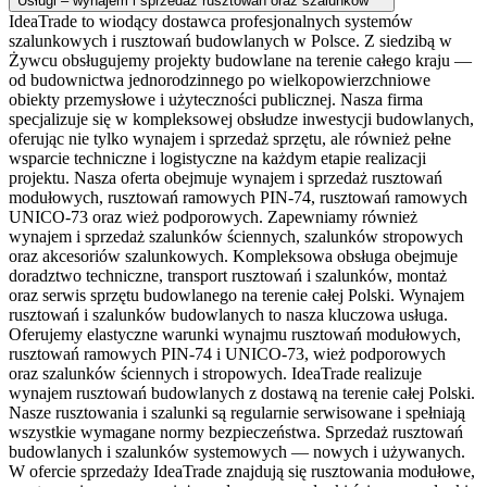
Usługi – wynajem i sprzedaż rusztowań oraz szalunków
IdeaTrade to wiodący dostawca profesjonalnych systemów
szalunkowych i rusztowań budowlanych w Polsce. Z siedzibą w
Żywcu obsługujemy projekty budowlane na terenie całego kraju —
od budownictwa jednorodzinnego po wielkopowierzchniowe
obiekty przemysłowe i użyteczności publicznej. Nasza firma
specjalizuje się w kompleksowej obsłudze inwestycji budowlanych,
oferując nie tylko wynajem i sprzedaż sprzętu, ale również pełne
wsparcie techniczne i logistyczne na każdym etapie realizacji
projektu. Nasza oferta obejmuje wynajem i sprzedaż rusztowań
modułowych, rusztowań ramowych PIN-74, rusztowań ramowych
UNICO-73 oraz wież podporowych. Zapewniamy również
wynajem i sprzedaż szalunków ściennych, szalunków stropowych
oraz akcesoriów szalunkowych. Kompleksowa obsługa obejmuje
doradztwo techniczne, transport rusztowań i szalunków, montaż
oraz serwis sprzętu budowlanego na terenie całej Polski. Wynajem
rusztowań i szalunków budowlanych to nasza kluczowa usługa.
Oferujemy elastyczne warunki wynajmu rusztowań modułowych,
rusztowań ramowych PIN-74 i UNICO-73, wież podporowych
oraz szalunków ściennych i stropowych. IdeaTrade realizuje
wynajem rusztowań budowlanych z dostawą na terenie całej Polski.
Nasze rusztowania i szalunki są regularnie serwisowane i spełniają
wszystkie wymagane normy bezpieczeństwa. Sprzedaż rusztowań
budowlanych i szalunków systemowych — nowych i używanych.
W ofercie sprzedaży IdeaTrade znajdują się rusztowania modułowe,