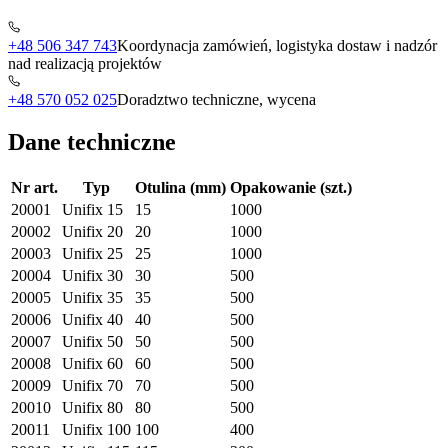
+48 506 347 743
Koordynacja zamówień, logistyka dostaw i nadzór
nad realizacją projektów
+48 570 052 025
Doradztwo techniczne, wycena
Dane techniczne
Nr art.
Typ
Otulina (mm)
Opakowanie (szt.)
20001
Unifix 15
15
1000
20002
Unifix 20
20
1000
20003
Unifix 25
25
1000
20004
Unifix 30
30
500
20005
Unifix 35
35
500
20006
Unifix 40
40
500
20007
Unifix 50
50
500
20008
Unifix 60
60
500
20009
Unifix 70
70
500
20010
Unifix 80
80
500
20011
Unifix 100
100
400