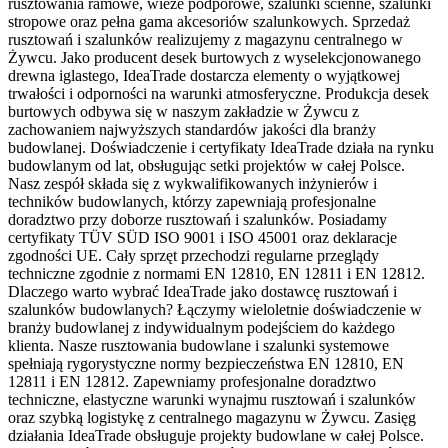
rusztowania ramowe, wieże podporowe, szalunki ścienne, szalunki
stropowe oraz pełna gama akcesoriów szalunkowych. Sprzedaż
rusztowań i szalunków realizujemy z magazynu centralnego w
Żywcu. Jako producent desek burtowych z wyselekcjonowanego
drewna iglastego, IdeaTrade dostarcza elementy o wyjątkowej
trwałości i odporności na warunki atmosferyczne. Produkcja desek
burtowych odbywa się w naszym zakładzie w Żywcu z
zachowaniem najwyższych standardów jakości dla branży
budowlanej. Doświadczenie i certyfikaty IdeaTrade działa na rynku
budowlanym od lat, obsługując setki projektów w całej Polsce.
Nasz zespół składa się z wykwalifikowanych inżynierów i
techników budowlanych, którzy zapewniają profesjonalne
doradztwo przy doborze rusztowań i szalunków. Posiadamy
certyfikaty TÜV SÜD ISO 9001 i ISO 45001 oraz deklaracje
zgodności UE. Cały sprzęt przechodzi regularne przeglądy
techniczne zgodnie z normami EN 12810, EN 12811 i EN 12812.
Dlaczego warto wybrać IdeaTrade jako dostawcę rusztowań i
szalunków budowlanych? Łączymy wieloletnie doświadczenie w
branży budowlanej z indywidualnym podejściem do każdego
klienta. Nasze rusztowania budowlane i szalunki systemowe
spełniają rygorystyczne normy bezpieczeństwa EN 12810, EN
12811 i EN 12812. Zapewniamy profesjonalne doradztwo
techniczne, elastyczne warunki wynajmu rusztowań i szalunków
oraz szybką logistykę z centralnego magazynu w Żywcu. Zasięg
działania IdeaTrade obsługuje projekty budowlane w całej Polsce.