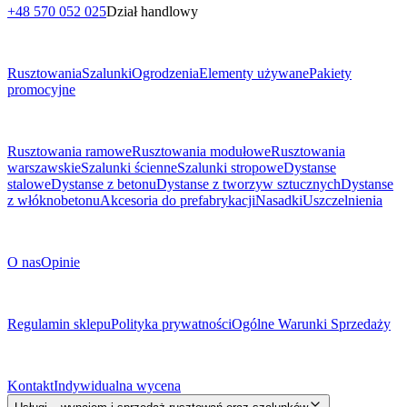
+48 570 052 025
Dział handlowy
Menu
Rusztowania
Szalunki
Ogrodzenia
Elementy używane
Pakiety
promocyjne
Podkategorie
Rusztowania ramowe
Rusztowania modułowe
Rusztowania
warszawskie
Szalunki ścienne
Szalunki stropowe
Dystanse
stalowe
Dystanse z betonu
Dystanse z tworzyw sztucznych
Dystanse
z włóknobetonu
Akcesoria do prefabrykacji
Nasadki
Uszczelnienia
O Firmie
O nas
Opinie
Dokumenty prawne
Regulamin sklepu
Polityka prywatności
Ogólne Warunki Sprzedaży
Kontakt
Kontakt
Indywidualna wycena