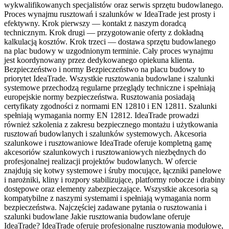
wykwalifikowanych specjalistów oraz serwis sprzętu budowlanego.
Proces wynajmu rusztowań i szalunków w IdeaTrade jest prosty i
efektywny. Krok pierwszy — kontakt z naszym doradcą
technicznym. Krok drugi — przygotowanie oferty z dokładną
kalkulacją kosztów. Krok trzeci — dostawa sprzętu budowlanego
na plac budowy w uzgodnionym terminie. Cały proces wynajmu
jest koordynowany przez dedykowanego opiekuna klienta.
Bezpieczeństwo i normy Bezpieczeństwo na placu budowy to
priorytet IdeaTrade. Wszystkie rusztowania budowlane i szalunki
systemowe przechodzą regularne przeglądy techniczne i spełniają
europejskie normy bezpieczeństwa. Rusztowania posiadają
certyfikaty zgodności z normami EN 12810 i EN 12811. Szalunki
spełniają wymagania normy EN 12812. IdeaTrade prowadzi
również szkolenia z zakresu bezpiecznego montażu i użytkowania
rusztowań budowlanych i szalunków systemowych. Akcesoria
szalunkowe i rusztowaniowe IdeaTrade oferuje kompletną gamę
akcesoriów szalunkowych i rusztowaniowych niezbędnych do
profesjonalnej realizacji projektów budowlanych. W ofercie
znajdują się kotwy systemowe i śruby mocujące, łączniki panelowe
i narożniki, kliny i rozpory stabilizujące, platformy robocze i drabiny
dostępowe oraz elementy zabezpieczające. Wszystkie akcesoria są
kompatybilne z naszymi systemami i spełniają wymagania norm
bezpieczeństwa. Najczęściej zadawane pytania o rusztowania i
szalunki budowlane Jakie rusztowania budowlane oferuje
IdeaTrade? IdeaTrade oferuje profesjonalne rusztowania modułowe,