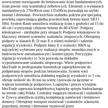
nowoczesne rozwiązanie do betonowania ścian fundamentowych,
ścian piwnic oraz konstrukcji żelbetowych. Elementy o wymiarach
standardowych 270x90cm oraz 135x90cm pozwalają na szybki
montaż i demontaż. Powierzchnia szalunku pokryta jest specjalną
powłoką zapewniającą gładką powierzchnię betonu klasy SB3 i
SB4. System Rasto umożliwia realizację ścian o grubości od 15 do
40 cm i wytrzymuje ciśnienie betonu do 80 kN/m². Podpory
teleskopowe - niezbędne przy stropach: Podpory teleskopowe to
kluczowy element systemów szalunków stropowych. Oferujemy
podpory w klasach B, D oraz E o różnej nośności i zakresie
regulacji wysokości. Podpory klasy E o nośności 30kN są
najczęściej wybierane przy realizacji stropów monolitycznych w
budownictwie mieszkaniowym i komercyjnym. Precyzyjna
regulacja wysokości co 5cm pozwala na dokładne
wypoziomowanie szalunku stropowego. Wieże podporowe
IdeaTrade to profesjonalne konstrukcje zaprojektowane do
podpierania stropów podczas betonowania. System wież
podporowych umożliwia dokładną regulację wysokości co 5 cm,
oferuje nośność do 30 ton na wieżę i pozwala na łączenie w
większe konstrukcje podporowe. Logistyka i proces wynajmu
IdeaTrade zapewnia kompleksową logistykę sprzętu budowlanego
na terenie całej Polski. Centralny magazyn rusztowań i szalunków
w Żywcu umożliwia szybką kompletację zamówień i terminowe
dostawy. Oferujemy transport rusztowań i szalunków własnymi
pojazdami, montaż i demontaż rusztowań przez