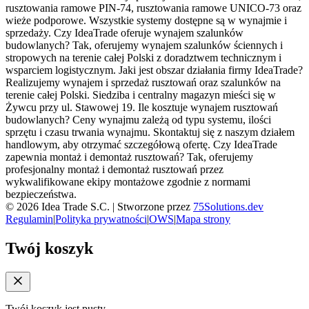
rusztowania ramowe PIN-74, rusztowania ramowe UNICO-73 oraz
wieże podporowe. Wszystkie systemy dostępne są w wynajmie i
sprzedaży. Czy IdeaTrade oferuje wynajem szalunków
budowlanych? Tak, oferujemy wynajem szalunków ściennych i
stropowych na terenie całej Polski z doradztwem technicznym i
wsparciem logistycznym. Jaki jest obszar działania firmy IdeaTrade?
Realizujemy wynajem i sprzedaż rusztowań oraz szalunków na
terenie całej Polski. Siedziba i centralny magazyn mieści się w
Żywcu przy ul. Stawowej 19. Ile kosztuje wynajem rusztowań
budowlanych? Ceny wynajmu zależą od typu systemu, ilości
sprzętu i czasu trwania wynajmu. Skontaktuj się z naszym działem
handlowym, aby otrzymać szczegółową ofertę. Czy IdeaTrade
zapewnia montaż i demontaż rusztowań? Tak, oferujemy
profesjonalny montaż i demontaż rusztowań przez
wykwalifikowane ekipy montażowe zgodnie z normami
bezpieczeństwa.
©
2026
Idea Trade S.C. |
Stworzone przez
75Solutions.dev
Regulamin
|
Polityka prywatności
|
OWS
|
Mapa strony
Twój koszyk
Twój koszyk jest pusty