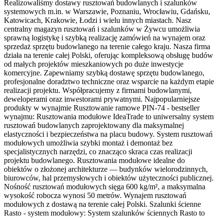
Realizowaliśmy dostawy rusztowań budowlanych i szalunków
systemowych m.in. w Warszawie, Poznaniu, Wrocławiu, Gdańsku,
Katowicach, Krakowie, Łodzi i wielu innych miastach. Nasz
centralny magazyn rusztowań i szalunków w Żywcu umożliwia
sprawną logistykę i szybką realizację zamówień na wynajem oraz
sprzedaż sprzętu budowlanego na terenie całego kraju. Nasza firma
działa na terenie całej Polski, oferując kompleksową obsługę budów
od małych projektów mieszkaniowych po duże inwestycje
komercyjne. Zapewniamy szybką dostawę sprzętu budowlanego,
profesjonalne doradztwo techniczne oraz wsparcie na każdym etapie
realizacji projektu. Współpracujemy z firmami budowlanymi,
deweloperami oraz inwestorami prywatnymi. Najpopularniejsze
produkty w wynajmie Rusztowanie ramowe PIN-74 - bestseller
wynajmu: Rusztowania modułowe IdeaTrade to uniwersalny system
rusztowań budowlanych zaprojektowany dla maksymalnej
elastyczności i bezpieczeństwa na placu budowy. System rusztowań
modułowych umożliwia szybki montaż i demontaż bez
specjalistycznych narzędzi, co znacząco skraca czas realizacji
projektu budowlanego. Rusztowania modułowe idealne do
obiektów o złożonej architekturze — budynków wielorodzinnych,
biurowców, hal przemysłowych i obiektów użyteczności publicznej.
Nośność rusztowań modułowych sięga 600 kg/m², a maksymalna
wysokość robocza wynosi 50 metrów. Wynajem rusztowań
modułowych z dostawą na terenie całej Polski. Szalunki ścienne
Rasto - system modułowy: System szalunków ściennych Rasto to