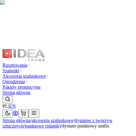
Rusztowania
Szalunki
Akcesoria szalunkowe
Ogrodzenia
Pakiety promocyjne
Strona główna
PL
|
EN
Strona główna
/
akcesoria szalunkowe
/
dystanse z tworzyw
sztucznych
/
punktowe (plastik)
/
dystans punktowy unifix