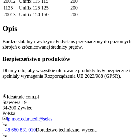
20012
Unifix 115
115
200
1125
Unifix 125
125
200
20013
Unifix 150
150
200
Opis
Bardzo stabilny i wytrzymały dystans przeznaczony do poziomych
zbrojeń o zróżnicowanej średnicy prętów.
Bezpieczeństwo produktów
Dbamy o to, aby wszystkie oferowane produkty były bezpieczne i
spełniały wymagania Rozporządzenia UE 2023/988 (GPSR).
Informacja o sklepie
Ideatrade.com.pl
Stawowa 19
34-300
Żywiec
Polska
lp.moc.edartaedi@selas
+48 660 831 010
Doradztwo techniczne, wycena