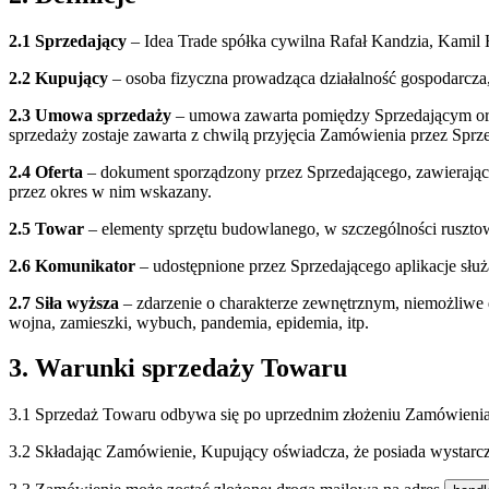
2.1 Sprzedający
– Idea Trade spółka cywilna Rafał Kandzia, Kamil
2.2 Kupujący
– osoba fizyczna prowadząca działalność gospodarcza
2.3 Umowa sprzedaży
– umowa zawarta pomiędzy Sprzedającym ora
sprzedaży zostaje zawarta z chwilą przyjęcia Zamówienia przez Sprz
2.4 Oferta
– dokument sporządzony przez Sprzedającego, zawierając
przez okres w nim wskazany.
2.5 Towar
– elementy sprzętu budowlanego, w szczególności rusztowa
2.6 Komunikator
– udostępnione przez Sprzedającego aplikacje słu
2.7 Siła wyższa
– zdarzenie o charakterze zewnętrznym, niemożliwe d
wojna, zamieszki, wybuch, pandemia, epidemia, itp.
3. Warunki sprzedaży Towaru
3.1 Sprzedaż Towaru odbywa się po uprzednim złożeniu Zamówienia
3.2 Składając Zamówienie, Kupujący oświadcza, że posiada wystarcz