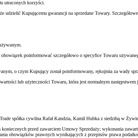
u utraconych korzyści.
oże udzielić Kupującemu gwarancji na sprzedane Towary. Szczegółowe 
e używanym.
 ma obowiązek poinformować szczegółowo o specyfice Towaru używaneg
anym, o czym Kupujący został poinformowany, rękojmia za wady spr
e wartości lub użyteczności Towaru, która jest normalnym następstwem
Trade spółka cywilna Rafał Kandzia, Kamil Hubka z siedzibą w Żywie
ałań koniecznych przed zawarciem Umowy Sprzedaży; wykonania zawar
konania obowiązków prawnych wynikających z przepisów prawa podatk