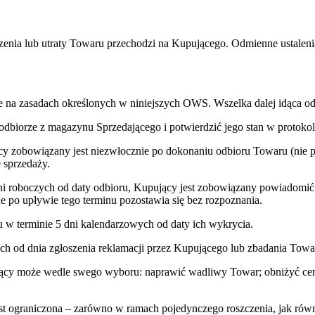
enia lub utraty Towaru przechodzi na Kupującego. Odmienne ustaleni
e na zasadach określonych w niniejszych OWS. Wszelka dalej idąca odp
dbiorze z magazynu Sprzedającego i potwierdzić jego stan w protoko
 zobowiązany jest niezwłocznie po dokonaniu odbioru Towaru (nie póź
 sprzedaży.
 roboczych od daty odbioru, Kupujący jest zobowiązany powiadomić 
ne po upływie tego terminu pozostawia się bez rozpoznania.
 w terminie 5 dni kalendarzowych od daty ich wykrycia.
ych od dnia zgłoszenia reklamacji przez Kupującego lub zbadania Towa
dający może wedle swego wyboru: naprawić wadliwy Towar; obniżyć ce
t ograniczona – zarówno w ramach pojedynczego roszczenia, jak równ