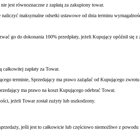
 nie jest równoznaczne z zapłatą za zakupiony towar.
e naliczyć maksymalne odsetki ustawowe od dnia terminu wymagalności
ć go do dokonania 100% przedpłaty, jeżeli Kupujący opóźnił się z z
 całkowitej zapłaty za Towar.
ającego terminie, Sprzedający ma prawo zażądać od Kupującego zwrot
rzedający ma prawo na koszt Kupującego odebrać Towar.
ci, jeżeli Towar został zużyty lub uszkodzony.
rzedaży, jeśli jest to całkowicie lub częściowo niemożliwe z powodu w