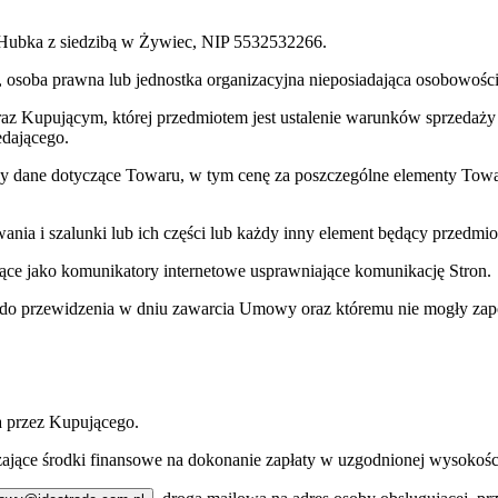
 Hubka z siedzibą w Żywiec, NIP 5532532266.
, osoba prawna lub jednostka organizacyjna nieposiadająca osobowośc
z Kupującym, której przedmiotem jest ustalenie warunków sprzeda
edającego.
y dane dotyczące Towaru, w tym cenę za poszczególne elementy Towaru
nia i szalunki lub ich części lub każdy inny element będący przedmio
żące jako komunikatory internetowe usprawniające komunikację Stron.
o przewidzenia w dniu zawarcia Umowy oraz któremu nie mogły zapobie
 przez Kupującego.
ające środki finansowe na dokonanie zapłaty w uzgodnionej wysokośc