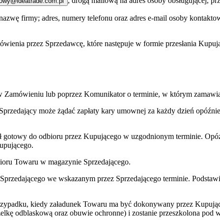
, drogą mailową na adres osoby obsługującej, p
owy@ideatrade.com.pl
ę firmy; adres, numery telefonu oraz adres e-mail osoby kontaktowej;
wienia przez Sprzedawcę, które następuje w formie przesłania Kupu
 w Zamówieniu lub poprzez Komunikator o terminie, w którym zamawi
przedający może żądać zapłaty kary umownej za każdy dzień opóźnie
ł gotowy do odbioru przez Kupującego w uzgodnionym terminie. Opóźn
upującego.
bioru Towaru w magazynie Sprzedającego.
rzedającego we wskazanym przez Sprzedającego terminie. Podstawio
rzypadku, kiedy załadunek Towaru ma być dokonywany przez Kupując
zelkę odblaskową oraz obuwie ochronne) i zostanie przeszkolona pod