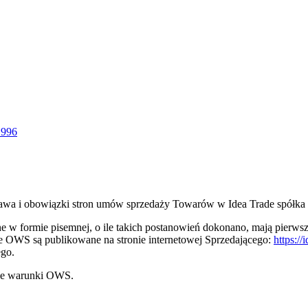
 996
rawa i obowiązki stron umów sprzedaży Towarów w Idea Trade spółka
e w formie pisemnej, o ile takich postanowień dokonano, mają pierw
e OWS są publikowane na stronie internetowej Sprzedającego:
https://
ego.
uje warunki OWS.