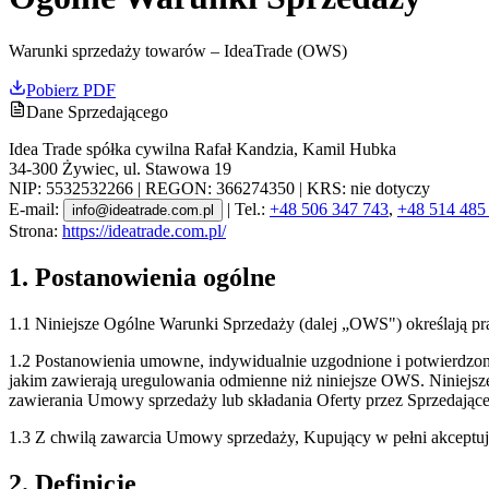
Warunki sprzedaży towarów – IdeaTrade (OWS)
Pobierz PDF
Dane Sprzedającego
Idea Trade spółka cywilna Rafał Kandzia, Kamil Hubka
34-300 Żywiec, ul. Stawowa 19
NIP: 5532532266 | REGON: 366274350 | KRS: nie dotyczy
E-mail:
| Tel.:
+48 506 347 743
,
+48 514 485
info@ideatrade.com.pl
Strona:
https://ideatrade.com.pl/
1. Postanowienia ogólne
1.1 Niniejsze Ogólne Warunki Sprzedaży (dalej „OWS") określają p
1.2 Postanowienia umowne, indywidualnie uzgodnione i potwierdzon
jakim zawierają uregulowania odmienne niż niniejsze OWS. Niniejsz
zawierania Umowy sprzedaży lub składania Oferty przez Sprzedając
1.3 Z chwilą zawarcia Umowy sprzedaży, Kupujący w pełni akcept
2. Definicje