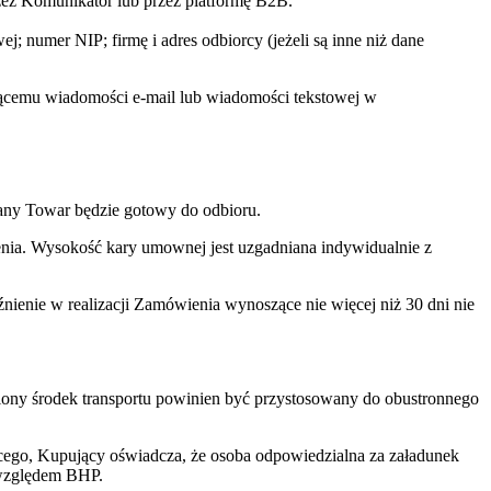
rzez Komunikator lub przez platformę B2B.
 numer NIP; firmę i adres odbiorcy (jeżeli są inne niż dane
jącemu wiadomości e-mail lub wiadomości tekstowej w
any Towar będzie gotowy do odbioru.
nia. Wysokość kary umownej jest uzgadniana indywidualnie z
ienie w realizacji Zamówienia wynoszące nie więcej niż 30 dni nie
ny środek transportu powinien być przystosowany do obustronnego
ego, Kupujący oświadcza, że osoba odpowiedzialna za załadunek
 względem BHP.