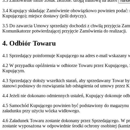
3.3 Zamówienie może zostać złożone: drogą mailową na adres
handl
3.4 Kupujący składając Zamówienie obowiązkowo powinien podać: nazw
Kupującego); miejsce dostawy (jeśli dotyczy).
3.5 Do zawarcia Umowy sprzedaży dochodzi z chwilą przyjęcia Zamó
Komunikatorze potwierdzającej przyjęcie Zamówienia do realizacji.
4. Odbiór Towaru
4.1 Sprzedający poinformuje Kupującego na adres e-mail wskazany
4.2 W przypadku opóźnienia w odbiorze Towaru przez Kupującego, S
Kupującym.
4.3 Sprzedający dołoży wszelkich starań, aby sprzedawany Towar by
stanowi podstawy do rozwiązania lub odstąpienia od umowy przez K
4.4 Jeżeli nie dokonano odmiennych ustaleń, Kupujący dokonuje od
4.5 Samochód Kupującego powinien być podstawiony do magazynu Sp
załadunku przy użyciu wózka widłowego.
4.6 Załadunek Towaru zostanie dokonany przez Sprzedającego. W p
zostanie wyposażona w odpowiednie środki ochrony osobistej (kami