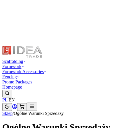
Scaffolding
Formwork
Formwork Accessories
Fencing
Promo Packages
Homepage
PL
|
EN
Sklep
/
Ogólne Warunki Sprzedaży
Ogólne Warunki Sprzedaży