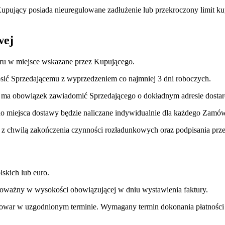
 Kupujący posiada nieuregulowane zadłużenie lub przekroczony limit 
wej
ru w miejsce wskazane przez Kupującego.
osić Sprzedającemu z wyprzedzeniem co najmniej 3 dni roboczych.
 ma obowiązek zawiadomić Sprzedającego o dokładnym adresie dostar
 miejsca dostawy będzie naliczane indywidualnie dla każdego Zamówie
o z chwilą zakończenia czynności rozładunkowych oraz podpisania pr
skich lub euro.
wnoważny w wysokości obowiązującej w dniu wystawienia faktury.
owar w uzgodnionym terminie. Wymagany termin dokonania płatności je